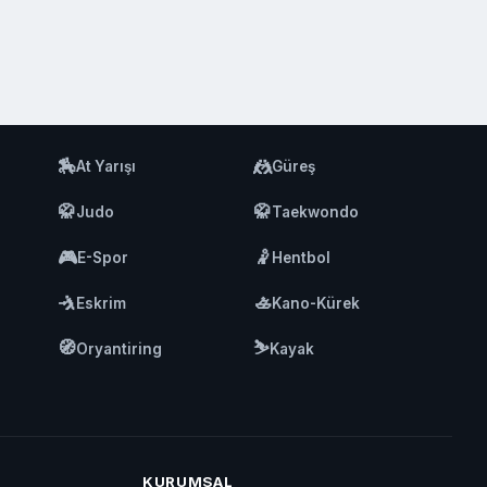
🏇
🤼
At Yarışı
Güreş
🥋
🥋
Judo
Taekwondo
🎮
🤾
E-Spor
Hentbol
🤺
🚣
Eskrim
Kano-Kürek
🧭
⛷️
Oryantiring
Kayak
KURUMSAL