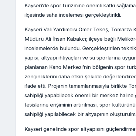
Kayseri’de spor turizmine önemli katkı sağla
ilçesinde saha incelemesi gerçekleştirildi.
Kayseri Vali Yardımcısı Ömer Tekeş, Tomarza K
Müdürü Ali İhsan Kabakcı; ilçeye bağlı Melikö
incelemelerde bulundu. Gerçekleştirilen teknik
yapısı, altyapı ihtiyaçları ve su sporlarına uygu
planlanan Kano Merkezi’nin bölgenin spor turiz
zenginliklerini daha etkin şekilde değerlendire
ifade etti. Projenin tamamlanmasıyla birlikte T
sahipliği yapabilecek önemli bir merkez haline
tesislerine erişiminin artırılması, spor kültürü
sahipliği yapılabilecek bir altyapının oluşturul
Kayseri genelinde spor altyapısını güçlendirmeye