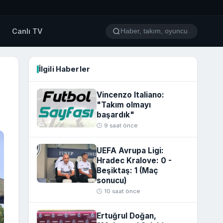
o
Canlı TV
İlgili Haberler
Vincenzo Italiano:
"Takım olmayı
başardık"
🕒 9 saat önce
UEFA Avrupa Ligi:
Hradec Kralove: 0 -
Beşiktaş: 1 (Maç
sonucu)
🕒 10 saat önce
Ertuğrul Doğan,