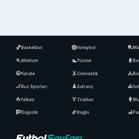
🏀
🏐
🏓
Basketbol
Voleybol
Ma
🏃
🏊
🥊
Atletizm
Yüzme
Bo
🥋
🤸
🚴
Karate
Cimnastik
Bis
🏒
♟️
⛳
Buz Sporları
Satranç
Gol
⛵
🏅
🥊
Yelken
Triatlon
Mu
🧗
🏉
🦽
Dağcılık
Ragbi
Pa