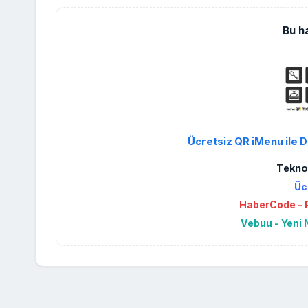
Bu h
Ücretsiz QR iMenu ile D
Teknol
Üc
HaberCode - P
Vebuu - Yeni 