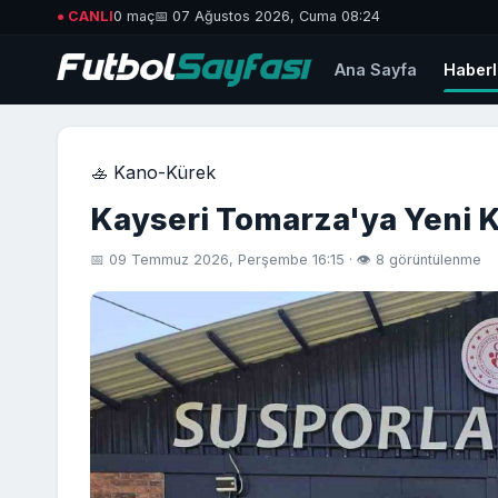
● CANLI
0 maç
📅 07 Ağustos 2026, Cuma 08:24
Ana Sayfa
Haberl
🚣 Kano-Kürek
Kayseri Tomarza'ya Yeni 
📅 09 Temmuz 2026, Perşembe 16:15 · 👁 8 görüntülenme