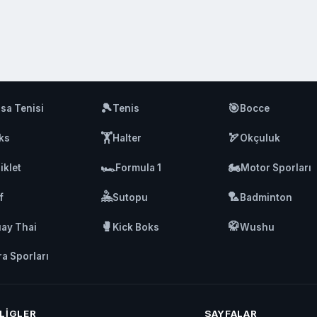
🎾
🎯
sa Tenisi
Tenis
Bocce
🏋️
🏹
ks
Halter
Okçuluk
🏎️
🏍️
iklet
Formula 1
Motor Sporları
🤽
🏸
f
Sutopu
Badminton
🥊
🥋
ay Thai
Kick Boks
Wushu
ra Sporları
LIGLER
SAYFALAR