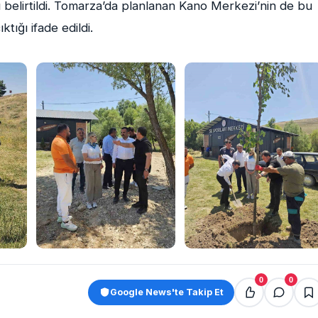
ğü belirtildi. Tomarza’da planlanan Kano Merkezi’nin de bu
tığı ifade edildi.
0
0
Google News'te Takip Et