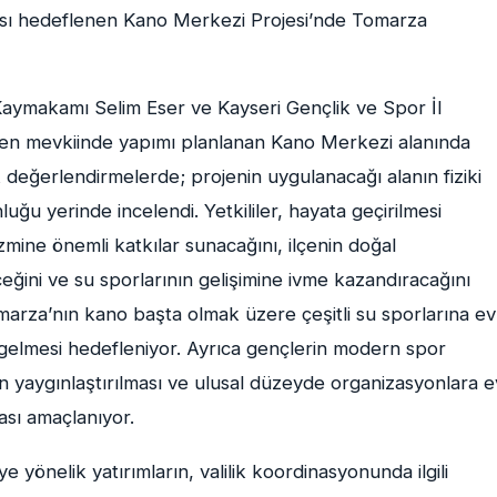
ması hedeflenen Kano Merkezi Projesi’nde Tomarza
aymakamı Selim Eser ve Kayseri Gençlik ve Spor İl
ren mevkiinde yapımı planlanan Kano Merkezi alanında
 değerlendirmelerde; projenin uygulanacağı alanın fiziki
nluğu yerinde incelendi. Yetkililer, hayata geçirilmesi
mine önemli katkılar sunacağını, ilçenin doğal
ceğini ve su sporlarının gelişimine ivme kazandıracağını
omarza’nın kano başta olmak üzere çeşitli su sporlarına ev
 gelmesi hedefleniyor. Ayrıca gençlerin modern spor
nün yaygınlaştırılması ve ulusal düzeyde organizasyonlara e
ması amaçlanıyor.
 yönelik yatırımların, valilik koordinasyonunda ilgili