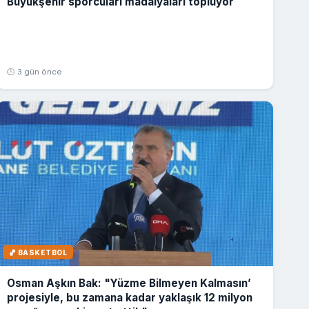
Büyükşehir sporcuları madalyaları topluyor
🕒 3 gün önce
🏀 BASKETBOL
Osman Aşkın Bak: "Yüzme Bilmeyen Kalmasın’
projesiyle, bu zamana kadar yaklaşık 12 milyon