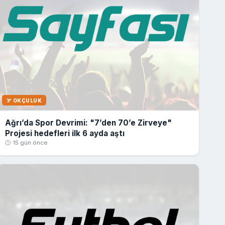
🏹 OKÇULUK
Ağrı’da Spor Devrimi: "7’den 70’e Zirveye"
Projesi hedefleri ilk 6 ayda aştı
🕒 15 gün önce