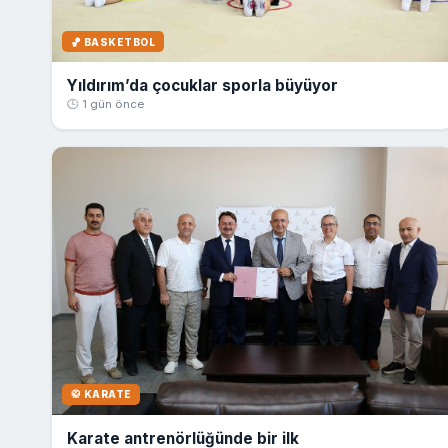
🏀 BASKETBOL
Yıldırım’da çocuklar sporla büyüyor
🕒 1 gün önce
🥋 KARATE
Karate antrenörlüğünde bir ilk