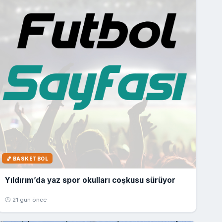
🏀 BASKETBOL
Yıldırım’da yaz spor okulları coşkusu sürüyor
🕒 21 gün önce