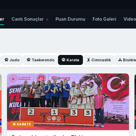
er
Canlı Sonuçlar
Puan Durumu
Foto Galeri
Vide
🥋 Judo
🥋 Taekwondo
🥋 Karate
🤸 Cimnastik
🚴 Bisikle
🥋 KARATE