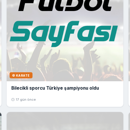
🥋 KARATE
Bilecikli sporcu Türkiye şampiyonu oldu
🕒 17 gün önce