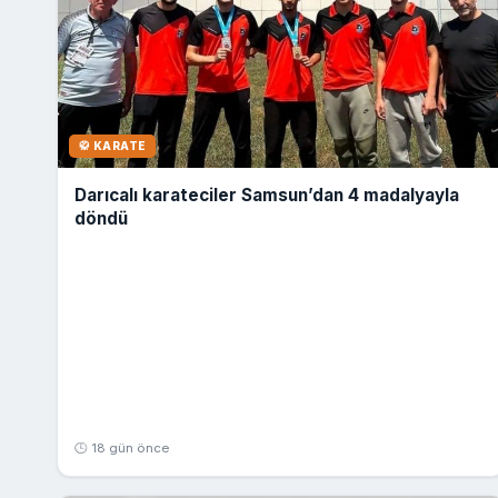
🥋 KARATE
Darıcalı karateciler Samsun’dan 4 madalyayla
döndü
🕒 18 gün önce