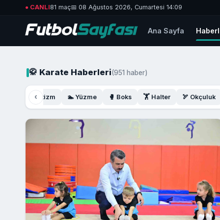
● CANLI
81 maç
📅 08 Ağustos 2026, Cumartesi 14:09
Ana Sayfa
Haberl
🥋 Karate Haberleri
(951 haber)
‹
reş
🏃 Atletizm
🏊 Yüzme
🥊 Boks
🏋️ Halter
🏹 Okçuluk