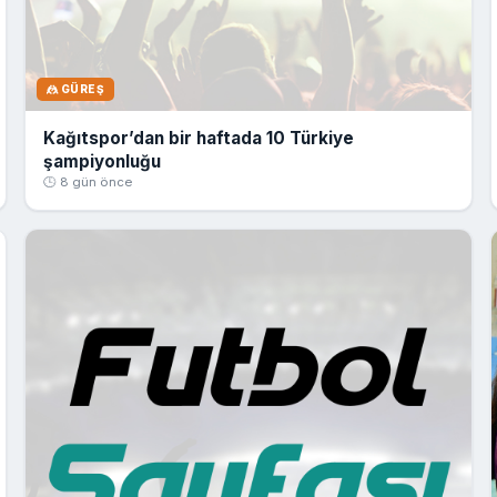
🤼 GÜREŞ
Kağıtspor’dan bir haftada 10 Türkiye
şampiyonluğu
🕒 8 gün önce