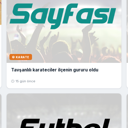
🥋 KARATE
Tavşanlılı karateciler ilçenin gururu oldu
🕒 15 gün önce