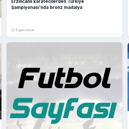
Erzincanlı karatecilerden Türkiye
Şampiyonası’nda bronz madalya
🕒 3 gün önce