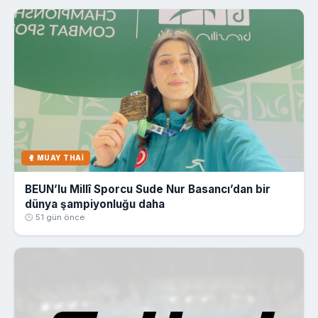
🥊 MUAY THAI
BEUN’lu Millî Sporcu Sude Nur Basancı’dan bir
dünya şampiyonluğu daha
🕒 51 gün önce