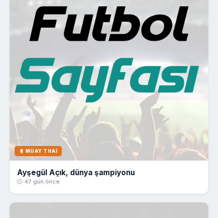
🥊 MUAY THAI
Ayşegül Açık, dünya şampiyonu
🕒 47 gün önce