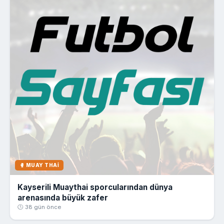
🥊 MUAY THAI
Kayserili Muaythai sporcularından dünya
arenasında büyük zafer
🕒 38 gün önce