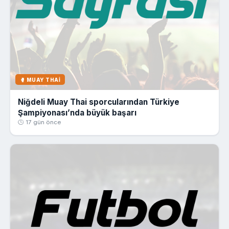
🥊 MUAY THAI
Niğdeli Muay Thai sporcularından Türkiye
Şampiyonası’nda büyük başarı
🕒 17 gün önce