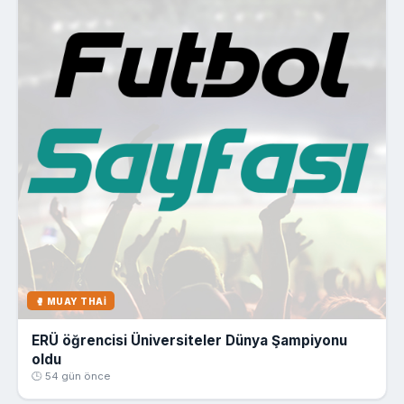
🥊 MUAY THAI
ERÜ öğrencisi Üniversiteler Dünya Şampiyonu
oldu
🕒 54 gün önce