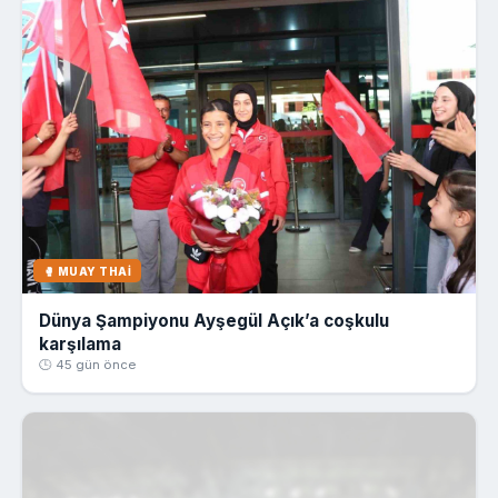
🥊 MUAY THAI
Dünya Şampiyonu Ayşegül Açık’a coşkulu
karşılama
🕒 45 gün önce