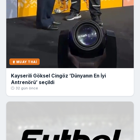
🥊 MUAY THAI
Kayserili Göksel Cingöz ’Dünyanın En İyi
Antrenörü’ seçildi
🕒 32 gün önce