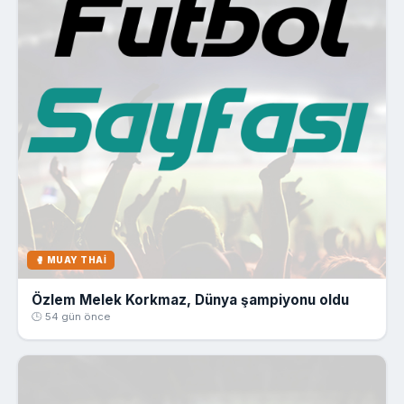
🥊 MUAY THAI
Özlem Melek Korkmaz, Dünya şampiyonu oldu
🕒 54 gün önce