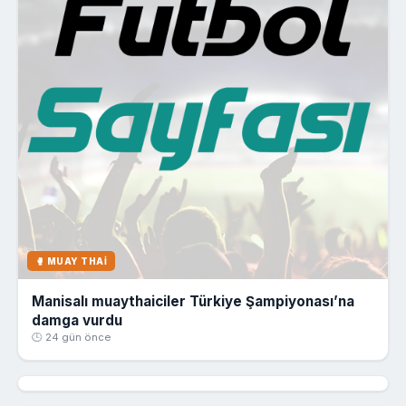
🥊 MUAY THAI
Manisalı muaythaiciler Türkiye Şampiyonası’na
damga vurdu
🕒 24 gün önce