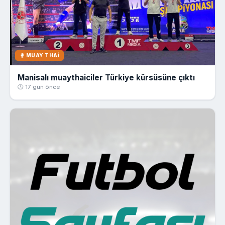
🥊 MUAY THAI
Manisalı muaythaiciler Türkiye kürsüsüne çıktı
🕒 17 gün önce