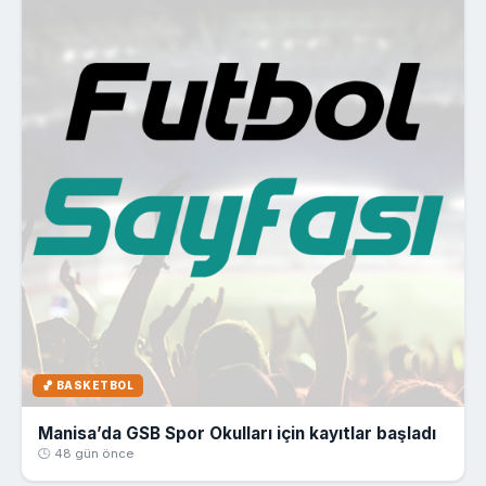
🏀 BASKETBOL
Manisa’da GSB Spor Okulları için kayıtlar başladı
🕒 48 gün önce