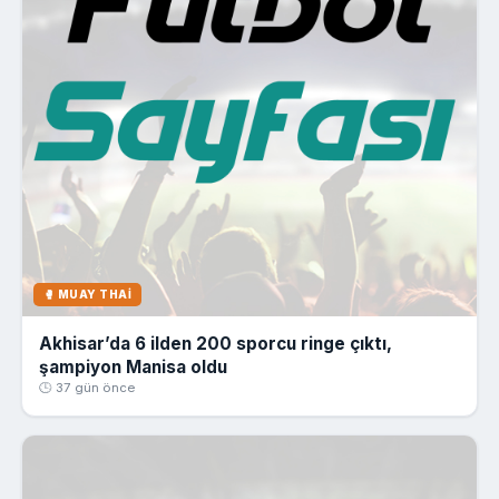
🥊 MUAY THAI
Akhisar’da 6 ilden 200 sporcu ringe çıktı,
şampiyon Manisa oldu
🕒 37 gün önce