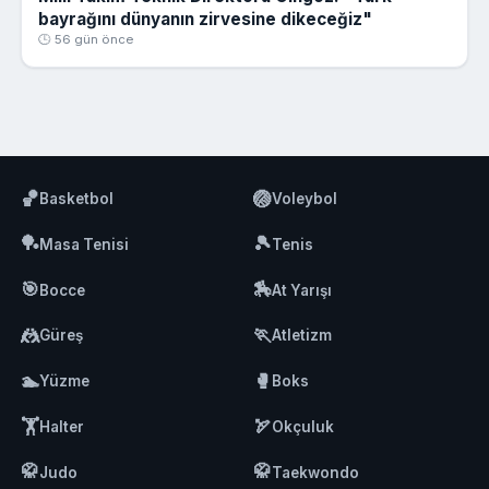
bayrağını dünyanın zirvesine dikeceğiz"
🕒 56 gün önce
🏀
🏐
Basketbol
Voleybol
🏓
🎾
Masa Tenisi
Tenis
🎯
🏇
Bocce
At Yarışı
🤼
🏃
Güreş
Atletizm
🏊
🥊
Yüzme
Boks
🏋️
🏹
Halter
Okçuluk
🥋
🥋
Judo
Taekwondo