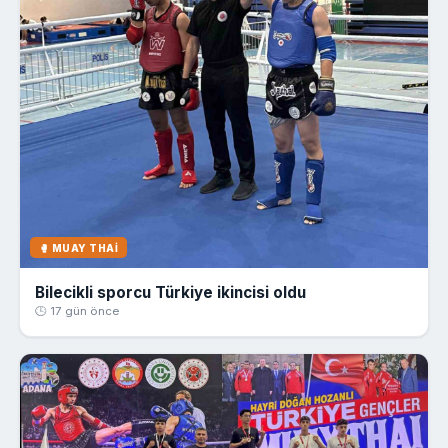
🥊 MUAY THAI
Bilecikli sporcu Türkiye ikincisi oldu
🕒 17 gün önce