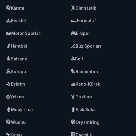
🥋
🤸
Karate
Cimnastik
🚴
🏎️
Bisiklet
Formula 1
🏍️
🎮
Motor Sporları
E-Spor
🤾
🏒
Hentbol
Buz Sporları
♟️
⛳
Satranç
Golf
🤽
🏸
Sutopu
Badminton
🤺
🚣
Eskrim
Kano-Kürek
⛵
🏅
Yelken
Triatlon
🥊
🥊
Muay Thai
Kick Boks
🥋
🧭
Wushu
Oryantiring
⛷️
🧗
Kayak
Dağcılık