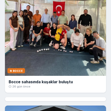
🎯 BOCCE
Bocce sahasında kuşaklar buluştu
🕒 26 gün önce