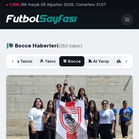
● CANLI
96 maç
📅 08 Ağustos 2026, Cumartesi 21:07
🎯 Bocce Haberleri
(280 haber)
‹
›
🏓 Masa Tenisi
🎾 Tenis
🎯 Bocce
🏇 At Yarışı
🤼 Güreş