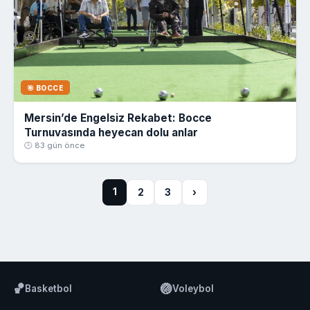
🎯 BOCCE
Mersin’de Engelsiz Rekabet: Bocce
Turnuvasında heyecan dolu anlar
🕒 83 gün önce
1
2
3
›
🏀
🏐
Basketbol
Voleybol