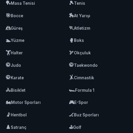
🏓
🎾
Masa Tenisi
Tenis
🎯
🏇
Bocce
At Yarışı
🤼
🏃
Güreş
Atletizm
🏊
🥊
Yüzme
Boks
🏋️
🏹
Halter
Okçuluk
🥋
🥋
Judo
Taekwondo
🥋
🤸
Karate
Cimnastik
🚴
🏎️
Bisiklet
Formula 1
🏍️
🎮
Motor Sporları
E-Spor
🤾
🏒
Hentbol
Buz Sporları
♟️
⛳
Satranç
Golf