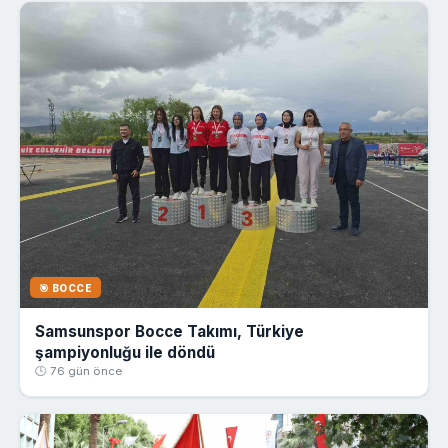
🎯 BOCCE
Samsunspor Bocce Takımı, Türkiye
şampiyonluğu ile döndü
🕒 76 gün önce