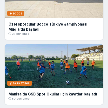
🎯 BOCCE
Özel sporcular Bocce Türkiye şampiyonası
Muğla’da başladı
🕒 37 gün önce
🏀 BASKETBOL
Manisa’da GSB Spor Okulları için kayıtlar başladı
🕒 50 gün önce