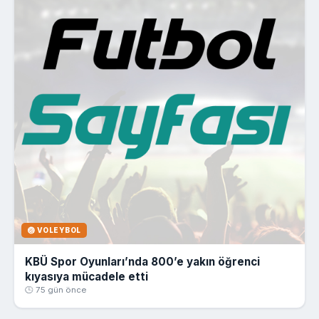
🏐 VOLEYBOL
KBÜ Spor Oyunları’nda 800’e yakın öğrenci
kıyasıya mücadele etti
🕒 75 gün önce