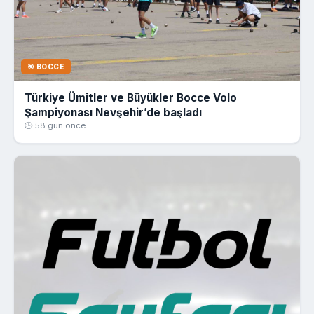
🎯 BOCCE
Türkiye Ümitler ve Büyükler Bocce Volo
Şampiyonası Nevşehir’de başladı
🕒 58 gün önce