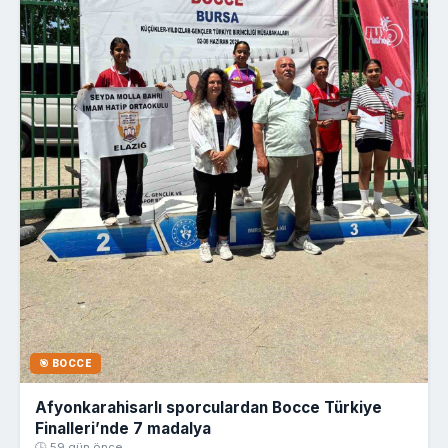
🎯 BOCCE
Afyonkarahisarlı sporculardan Bocce Türkiye
Finalleri’nde 7 madalya
🕒 59 gün önce