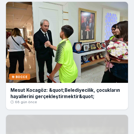
🎯 BOCCE
Mesut Kocagöz: &quot;Belediyecilik, çocukların
hayallerini gerçekleştirmektir&quot;
🕒 68 gün önce