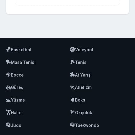
🏀
🏐
Basketbol
Voleybol
🏓
🎾
Masa Tenisi
Tenis
🎯
🏇
Bocce
At Yarışı
🤼
🏃
Güreş
Atletizm
🏊
🥊
Yüzme
Boks
🏋️
🏹
Halter
Okçuluk
🥋
🥋
Judo
Taekwondo