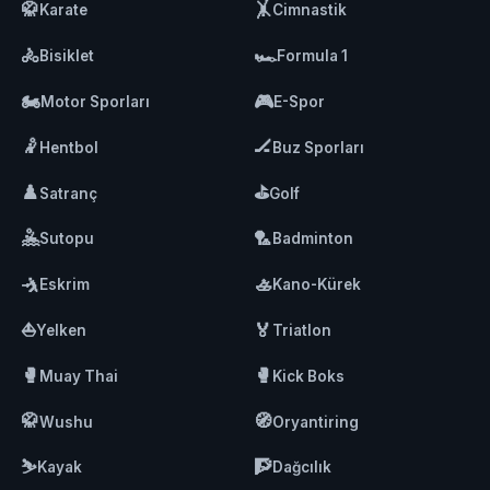
🥋
🤸
Karate
Cimnastik
🚴
🏎️
Bisiklet
Formula 1
🏍️
🎮
Motor Sporları
E-Spor
🤾
🏒
Hentbol
Buz Sporları
♟️
⛳
Satranç
Golf
🤽
🏸
Sutopu
Badminton
🤺
🚣
Eskrim
Kano-Kürek
⛵
🏅
Yelken
Triatlon
🥊
🥊
Muay Thai
Kick Boks
🥋
🧭
Wushu
Oryantiring
⛷️
🧗
Kayak
Dağcılık