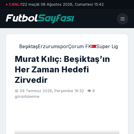
● CANLI
122 maç
📅 08 Ağustos 2026, Cumartesi 15:42
Beşiktaş
Erzurumspor
Çorum FK
Süper Lig
Murat Kılıç: Beşiktaş’ın
Her Zaman Hedefi
Zirvedir
📅 09 Temmuz 2026, Perşembe 16:32 · 👁 8
görüntülenme