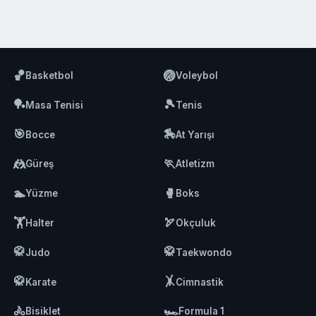
🏀
🏐
Basketbol
Voleybol
🏓
🎾
Masa Tenisi
Tenis
🎯
🏇
Bocce
At Yarışı
🤼
🏃
Güreş
Atletizm
🏊
🥊
Yüzme
Boks
🏋️
🏹
Halter
Okçuluk
🥋
🥋
Judo
Taekwondo
🥋
🤸
Karate
Cimnastik
🚴
🏎️
Bisiklet
Formula 1