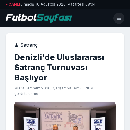
● CANLI
0 maç
📅 10 Ağustos 2026, Pazartesi 08:04
♟️ Satranç
Denizli'de Uluslararası
Satranç Turnuvası
Başlıyor
📅 08 Temmuz 2026, Çarşamba 09:50 · 👁 9
görüntülenme