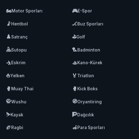
🏍️
🎮
Motor Sporları
E-Spor
🤾
🏒
Hentbol
Buz Sporları
♟️
⛳
Satranç
Golf
🤽
🏸
Sutopu
Badminton
🤺
🚣
Eskrim
Kano-Kürek
⛵
🏅
Yelken
Triatlon
🥊
🥊
Muay Thai
Kick Boks
🥋
🧭
Wushu
Oryantiring
⛷️
🧗
Kayak
Dağcılık
🏉
🦽
Ragbi
Para Sporları