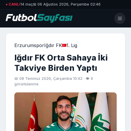
● CANLI
14 maç
📅 06 Ağustos 2026, Perşembe 02:46
Erzurumspor
Iğdır FK
1. Lig
Iğdır FK Orta Sahaya İki
Takviye Birden Yaptı
📅 08 Temmuz 2026, Çarşamba 10:42 · 👁 9
görüntülenme