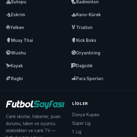
🤽
🏸
Sutopu
Badminton
🤺
🚣
Eskrim
Kano-Kürek
⛵
🏅
Yelken
Triatlon
🥊
🥊
Muay Thai
Kick Boks
🥋
🧭
Wushu
Oryantiring
⛷️
🧗
Kayak
Dağcılık
🏉
🦽
Ragbi
Para Sporları
LIGLER
Dünya Kupası
Canlı skorlar, haberler, puan
Süper Lig
durumu, takım ve oyuncu
istatistikleri ve canlı TV —
1. Lig