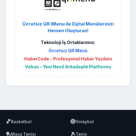
Ücretsiz QR iMenu ile Dijital Menülerinizi
Hemen Oluşturun!
Teknoloji İş Ortaklarımız:
Ücretsiz QR Menü
HaberCode - Profesyonel Haber Yazılımı
Vebuu - Yeni Nesil Arkadaşlık Platformu
🏀
🏐
Basketbol
Voleybol
🏓
🎾
Masa Tenisi
Tenis