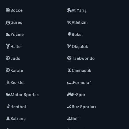
🎯
🏇
Bocce
At Yarışı
🤼
🏃
Güreş
Atletizm
🏊
🥊
Yüzme
Boks
🏋️
🏹
Halter
Okçuluk
🥋
🥋
Judo
Taekwondo
🥋
🤸
Karate
Cimnastik
🚴
🏎️
Bisiklet
Formula 1
🏍️
🎮
Motor Sporları
E-Spor
🤾
🏒
Hentbol
Buz Sporları
♟️
⛳
Satranç
Golf