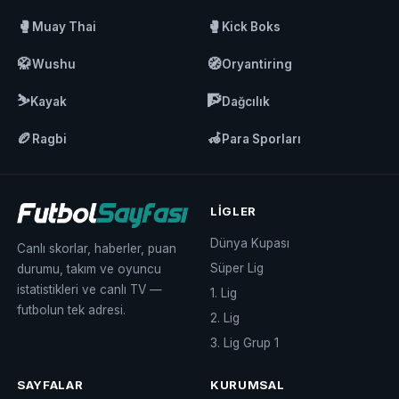
🥊
🥊
Muay Thai
Kick Boks
🥋
🧭
Wushu
Oryantiring
⛷️
🧗
Kayak
Dağcılık
🏉
🦽
Ragbi
Para Sporları
LIGLER
Dünya Kupası
Canlı skorlar, haberler, puan
Süper Lig
durumu, takım ve oyuncu
istatistikleri ve canlı TV —
1. Lig
futbolun tek adresi.
2. Lig
3. Lig Grup 1
SAYFALAR
KURUMSAL