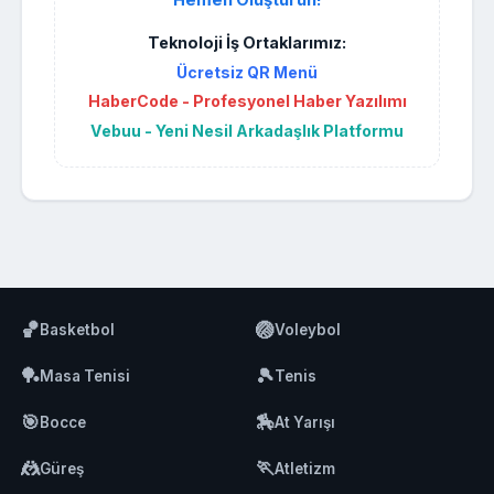
Teknoloji İş Ortaklarımız:
Ücretsiz QR Menü
HaberCode - Profesyonel Haber Yazılımı
Vebuu - Yeni Nesil Arkadaşlık Platformu
🏀
🏐
Basketbol
Voleybol
🏓
🎾
Masa Tenisi
Tenis
🎯
🏇
Bocce
At Yarışı
🤼
🏃
Güreş
Atletizm