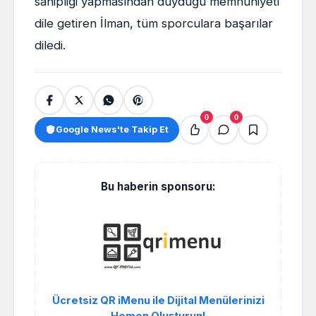
sahipliği yapmasından duyduğu memnuniyeti
dile getiren İlman, tüm sporculara başarılar
diledi.
0
0
Google News'te Takip Et
Bu haberin sponsoru:
Ücretsiz QR iMenu ile Dijital Menülerinizi
Hemen Oluşturun!