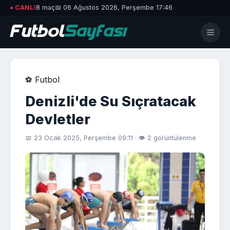
● CANLI
8 maç
📅 06 Ağustos 2026, Perşembe 17:46
⚽ Futbol
Denizli'de Su Sıçratacak
Devletler
📅 23 Ocak 2025, Perşembe 09:11 · 👁 2 görüntülenme