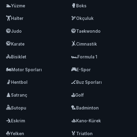
🏊
🥊
Yüzme
Boks
🏋️
🏹
Halter
Okçuluk
🥋
🥋
Judo
Taekwondo
🥋
🤸
Karate
Cimnastik
🚴
🏎️
Bisiklet
Formula 1
🏍️
🎮
Motor Sporları
E-Spor
🤾
🏒
Hentbol
Buz Sporları
♟️
⛳
Satranç
Golf
🤽
🏸
Sutopu
Badminton
🤺
🚣
Eskrim
Kano-Kürek
⛵
🏅
Yelken
Triatlon