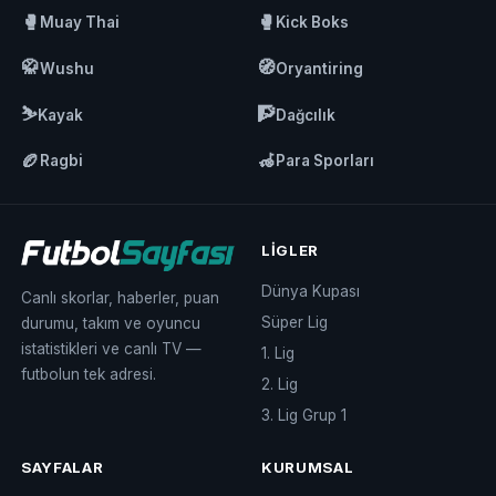
🥊
🥊
Muay Thai
Kick Boks
🥋
🧭
Wushu
Oryantiring
⛷️
🧗
Kayak
Dağcılık
🏉
🦽
Ragbi
Para Sporları
LIGLER
Dünya Kupası
Canlı skorlar, haberler, puan
Süper Lig
durumu, takım ve oyuncu
istatistikleri ve canlı TV —
1. Lig
futbolun tek adresi.
2. Lig
3. Lig Grup 1
SAYFALAR
KURUMSAL