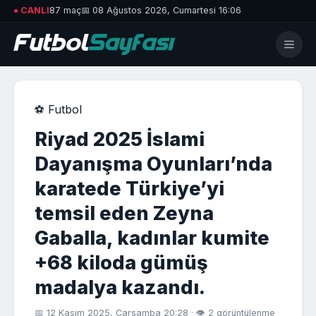
● CANLI
87 maç
📅 08 Ağustos 2026, Cumartesi 16:06
⚽ Futbol
Riyad 2025 İslami
Dayanışma Oyunları’nda
karatede Türkiye’yi
temsil eden Zeyna
Gaballa, kadınlar kumite
+68 kiloda gümüş
madalya kazandı.
📅 12 Kasım 2025, Çarşamba 20:28 · 👁 2 görüntülenme