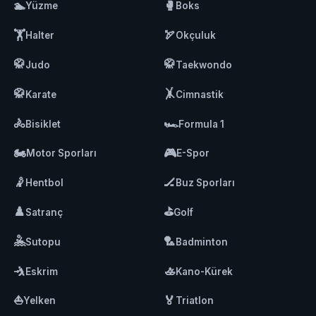
🏊
🥊
Yüzme
Boks
🏋️
🏹
Halter
Okçuluk
🥋
🥋
Judo
Taekwondo
🥋
🤸
Karate
Cimnastik
🚴
🏎️
Bisiklet
Formula 1
🏍️
🎮
Motor Sporları
E-Spor
🤾
🏒
Hentbol
Buz Sporları
♟️
⛳
Satranç
Golf
🤽
🏸
Sutopu
Badminton
🤺
🚣
Eskrim
Kano-Kürek
⛵
🏅
Yelken
Triatlon