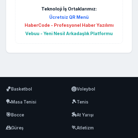
Teknoloji İş Ortaklarımız:
Ücretsiz QR Menü
HaberCode - Profesyonel Haber Yazılımı
Vebuu - Yeni Nesil Arkadaşlık Platformu
🏀
🏐
Basketbol
Voleybol
🏓
🎾
Masa Tenisi
Tenis
🎯
🏇
Bocce
At Yarışı
🤼
🏃
Güreş
Atletizm