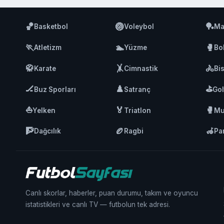
🏀
🏐
🏓
Basketbol
Voleybol
Ma
🏃
🏊
🥊
Atletizm
Yüzme
Bo
🥋
🤸
🚴
Karate
Cimnastik
Bis
🏒
♟️
⛳
Buz Sporları
Satranç
Gol
⛵
🏅
🥊
Yelken
Triatlon
Mu
🧗
🏉
🦽
Dağcılık
Ragbi
Pa
Canlı skorlar, haberler, puan durumu, takım ve oyuncu
istatistikleri ve canlı TV — futbolun tek adresi.