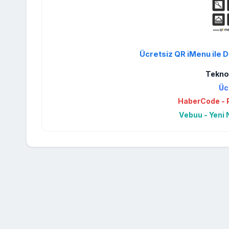
Ücretsiz QR iMenu ile D
Teknol
Üc
HaberCode - P
Vebuu - Yeni 