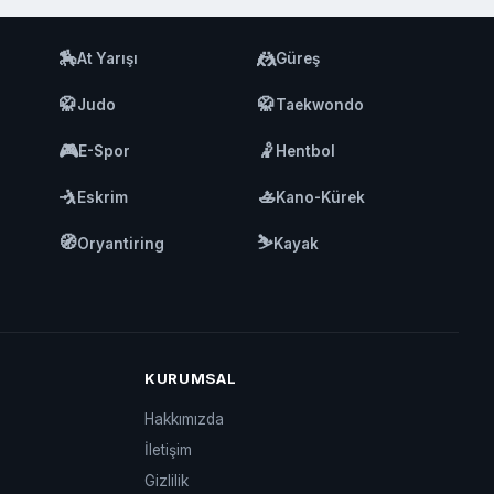
🏇
🤼
At Yarışı
Güreş
🥋
🥋
Judo
Taekwondo
🎮
🤾
E-Spor
Hentbol
🤺
🚣
Eskrim
Kano-Kürek
🧭
⛷️
Oryantiring
Kayak
KURUMSAL
Hakkımızda
İletişim
Gizlilik