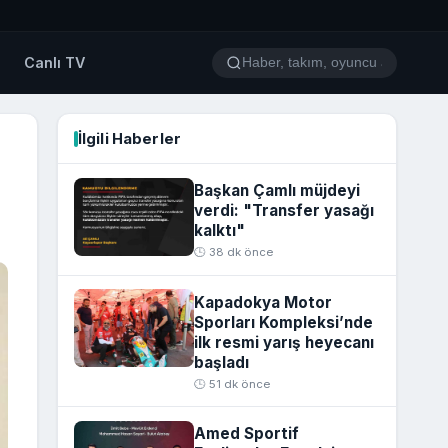
o
Canlı TV
İlgili Haberler
Başkan Çamlı müjdeyi
verdi: "Transfer yasağı
kalktı"
🕒 38 dk önce
Kapadokya Motor
Sporları Kompleksi’nde
ilk resmi yarış heyecanı
başladı
🕒 51 dk önce
Amed Sportif