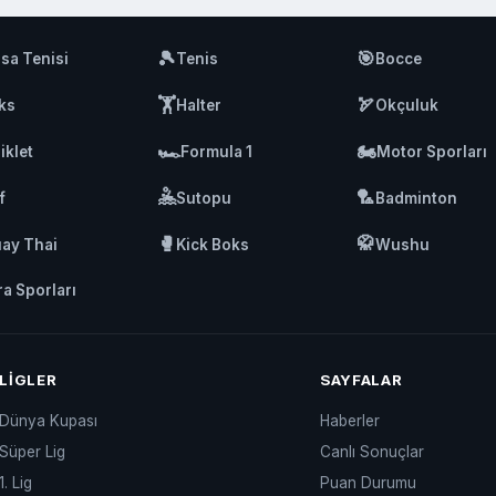
🎾
🎯
sa Tenisi
Tenis
Bocce
🏋️
🏹
ks
Halter
Okçuluk
🏎️
🏍️
iklet
Formula 1
Motor Sporları
🤽
🏸
f
Sutopu
Badminton
🥊
🥋
ay Thai
Kick Boks
Wushu
ra Sporları
LIGLER
SAYFALAR
Dünya Kupası
Haberler
Süper Lig
Canlı Sonuçlar
1. Lig
Puan Durumu