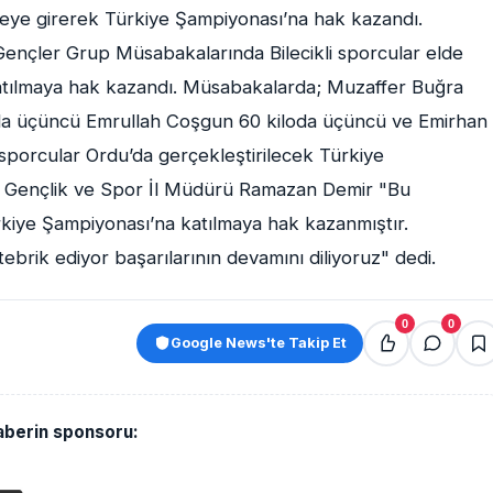
ceye girerek Türkiye Şampiyonası’na hak kazandı.
Gençler Grup Müsabakalarında Bilecikli sporcular elde
katılmaya hak kazandı. Müsabakalarda; Muzaffer Buğra
oda üçüncü Emrullah Coşgun 60 kiloda üçüncü ve Emirhan
sporcular Ordu’da gerçekleştirilecek Türkiye
cik Gençlik ve Spor İl Müdürü Ramazan Demir "Bu
rkiye Şampiyonası’na katılmaya hak kazanmıştır.
brik ediyor başarılarının devamını diliyoruz" dedi.
0
0
Google News'te Takip Et
aberin sponsoru: