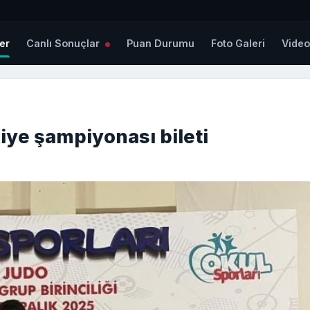
er
Canlı Sonuçlar
Puan Durumu
Foto Galeri
Vide
kiye şampiyonası bileti