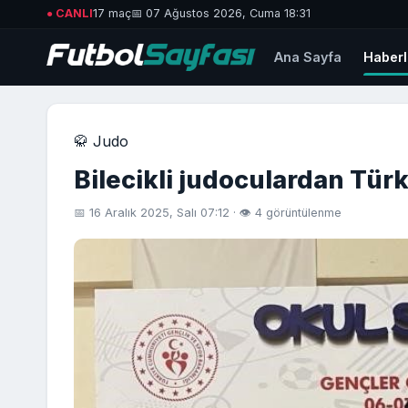
● CANLI
17 maç
📅 07 Ağustos 2026, Cuma 18:31
Ana Sayfa
Haberl
🥋 Judo
Bilecikli judoculardan Tür
📅 16 Aralık 2025, Salı 07:12 · 👁 4 görüntülenme