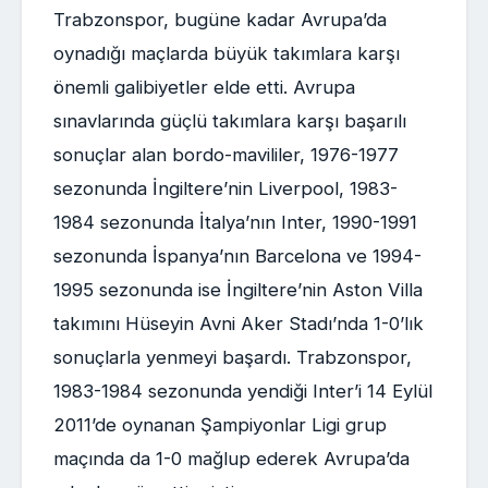
Trabzonspor, bugüne kadar Avrupa’da
oynadığı maçlarda büyük takımlara karşı
önemli galibiyetler elde etti. Avrupa
sınavlarında güçlü takımlara karşı başarılı
sonuçlar alan bordo-mavililer, 1976-1977
sezonunda İngiltere’nin Liverpool, 1983-
1984 sezonunda İtalya’nın Inter, 1990-1991
sezonunda İspanya’nın Barcelona ve 1994-
1995 sezonunda ise İngiltere’nin Aston Villa
takımını Hüseyin Avni Aker Stadı’nda 1-0’lık
sonuçlarla yenmeyi başardı. Trabzonspor,
1983-1984 sezonunda yendiği Inter’i 14 Eylül
2011’de oynanan Şampiyonlar Ligi grup
maçında da 1-0 mağlup ederek Avrupa’da