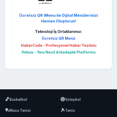
Ücretsiz QR iMenu ile Dijital Menülerinizi
Hemen Oluşturun!
Teknoloji İş Ortaklarımız:
Ücretsiz QR Menü
HaberCode - Profesyonel Haber Yazılımı
Vebuu - Yeni Nesil Arkadaşlık Platformu
🏀
🏐
Basketbol
Voleybol
🏓
🎾
Masa Tenisi
Tenis