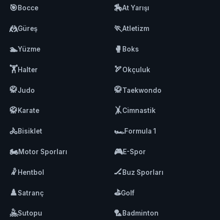
🎯
🏇
Bocce
At Yarışı
🤼
🏃
Güreş
Atletizm
🏊
🥊
Yüzme
Boks
🏋️
🏹
Halter
Okçuluk
🥋
🥋
Judo
Taekwondo
🥋
🤸
Karate
Cimnastik
🚴
🏎️
Bisiklet
Formula 1
🏍️
🎮
Motor Sporları
E-Spor
🤾
🏒
Hentbol
Buz Sporları
♟️
⛳
Satranç
Golf
🤽
🏸
Sutopu
Badminton