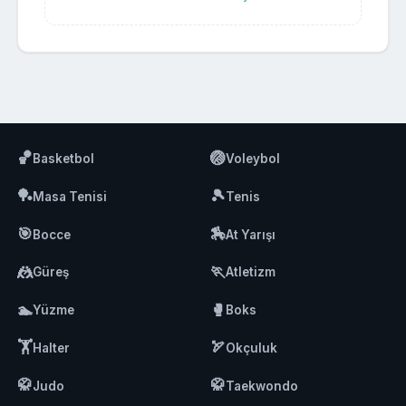
🏀
🏐
Basketbol
Voleybol
🏓
🎾
Masa Tenisi
Tenis
🎯
🏇
Bocce
At Yarışı
🤼
🏃
Güreş
Atletizm
🏊
🥊
Yüzme
Boks
🏋️
🏹
Halter
Okçuluk
🥋
🥋
Judo
Taekwondo