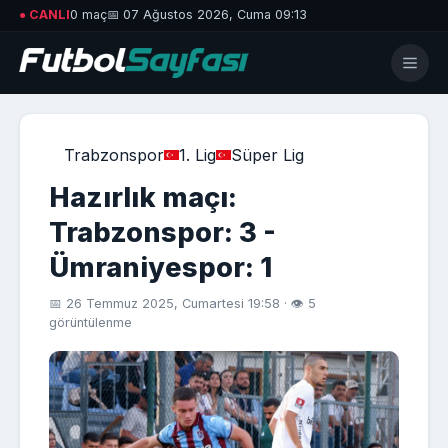
● CANLI
0 maç
📅 07 Ağustos 2026, Cuma 09:13
Trabzonspor
1. Lig
Süper Lig
Hazırlık maçı:
Trabzonspor: 3 -
Ümraniyespor: 1
📅 26 Temmuz 2025, Cumartesi 19:58 · 👁 5
görüntülenme