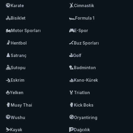
🥋
🤸
Karate
Cimnastik
🚴
🏎️
Bisiklet
Formula 1
🏍️
🎮
Motor Sporları
E-Spor
🤾
🏒
Hentbol
Buz Sporları
♟️
⛳
Satranç
Golf
🤽
🏸
Sutopu
Badminton
🤺
🚣
Eskrim
Kano-Kürek
⛵
🏅
Yelken
Triatlon
🥊
🥊
Muay Thai
Kick Boks
🥋
🧭
Wushu
Oryantiring
⛷️
🧗
Kayak
Dağcılık