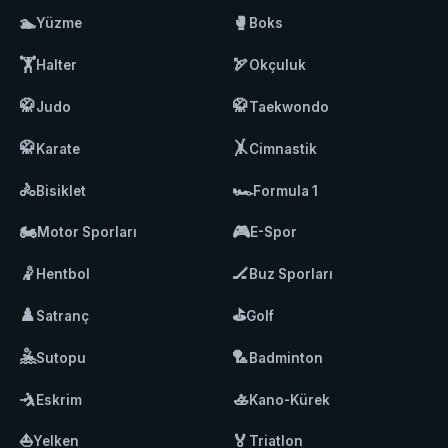
🏊
🥊
Yüzme
Boks
🏋️
🏹
Halter
Okçuluk
🥋
🥋
Judo
Taekwondo
🥋
🤸
Karate
Cimnastik
🚴
🏎️
Bisiklet
Formula 1
🏍️
🎮
Motor Sporları
E-Spor
🤾
🏒
Hentbol
Buz Sporları
♟️
⛳
Satranç
Golf
🤽
🏸
Sutopu
Badminton
🤺
🚣
Eskrim
Kano-Kürek
⛵
🏅
Yelken
Triatlon