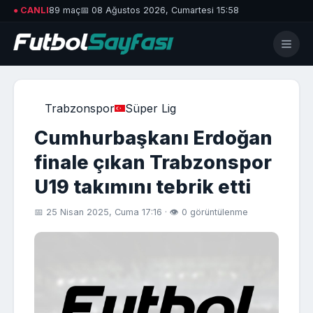
● CANLI
89 maç
📅 08 Ağustos 2026, Cumartesi 15:58
Trabzonspor
Süper Lig
Cumhurbaşkanı Erdoğan
finale çıkan Trabzonspor
U19 takımını tebrik etti
📅 25 Nisan 2025, Cuma 17:16 · 👁 0 görüntülenme