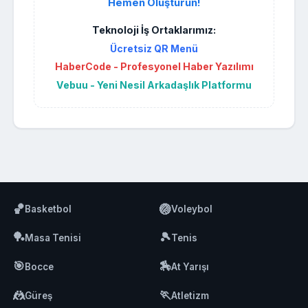
Hemen Oluşturun!
Teknoloji İş Ortaklarımız:
Ücretsiz QR Menü
HaberCode - Profesyonel Haber Yazılımı
Vebuu - Yeni Nesil Arkadaşlık Platformu
🏀
🏐
Basketbol
Voleybol
🏓
🎾
Masa Tenisi
Tenis
🎯
🏇
Bocce
At Yarışı
🤼
🏃
Güreş
Atletizm