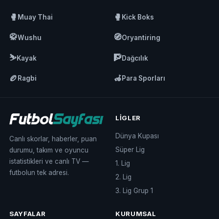
🥊
🥊
Muay Thai
Kick Boks
🥋
🧭
Wushu
Oryantiring
⛷️
🧗
Kayak
Dağcılık
🏉
🦽
Ragbi
Para Sporları
LIGLER
Dünya Kupası
Canlı skorlar, haberler, puan
Süper Lig
durumu, takım ve oyuncu
istatistikleri ve canlı TV —
1. Lig
futbolun tek adresi.
2. Lig
3. Lig Grup 1
SAYFALAR
KURUMSAL