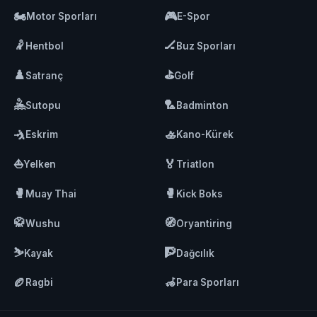
🏍️
🎮
Motor Sporları
E-Spor
🤾
🏒
Hentbol
Buz Sporları
♟️
⛳
Satranç
Golf
🤽
🏸
Sutopu
Badminton
🤺
🚣
Eskrim
Kano-Kürek
⛵
🏅
Yelken
Triatlon
🥊
🥊
Muay Thai
Kick Boks
🥋
🧭
Wushu
Oryantiring
⛷️
🧗
Kayak
Dağcılık
🏉
🦽
Ragbi
Para Sporları