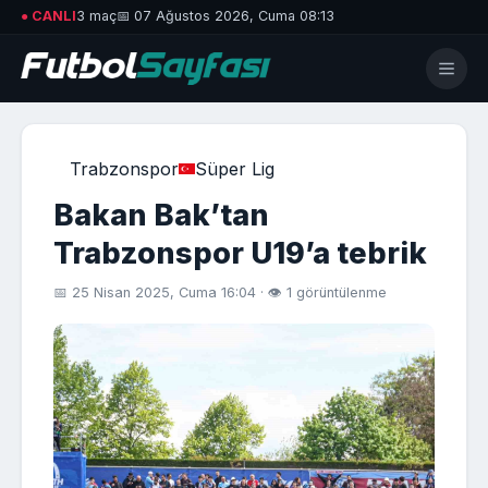
● CANLI
3 maç
📅 07 Ağustos 2026, Cuma 08:13
Trabzonspor
Süper Lig
Bakan Bak’tan
Trabzonspor U19’a tebrik
📅 25 Nisan 2025, Cuma 16:04 · 👁 1 görüntülenme