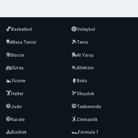
🏀
🏐
Basketbol
Voleybol
🏓
🎾
Masa Tenisi
Tenis
🎯
🏇
Bocce
At Yarışı
🤼
🏃
Güreş
Atletizm
🏊
🥊
Yüzme
Boks
🏋️
🏹
Halter
Okçuluk
🥋
🥋
Judo
Taekwondo
🥋
🤸
Karate
Cimnastik
🚴
🏎️
Bisiklet
Formula 1