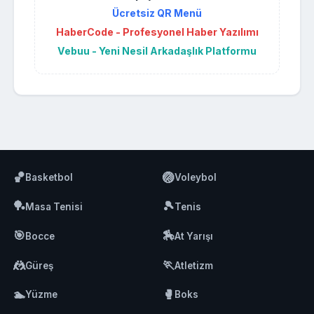
Ücretsiz QR Menü
HaberCode - Profesyonel Haber Yazılımı
Vebuu - Yeni Nesil Arkadaşlık Platformu
🏀
🏐
Basketbol
Voleybol
🏓
🎾
Masa Tenisi
Tenis
🎯
🏇
Bocce
At Yarışı
🤼
🏃
Güreş
Atletizm
🏊
🥊
Yüzme
Boks