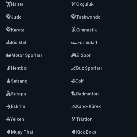
🏋️
🏹
Halter
Okçuluk
🥋
🥋
Judo
Taekwondo
🥋
🤸
Karate
Cimnastik
🚴
🏎️
Bisiklet
Formula 1
🏍️
🎮
Motor Sporları
E-Spor
🤾
🏒
Hentbol
Buz Sporları
♟️
⛳
Satranç
Golf
🤽
🏸
Sutopu
Badminton
🤺
🚣
Eskrim
Kano-Kürek
⛵
🏅
Yelken
Triatlon
🥊
🥊
Muay Thai
Kick Boks