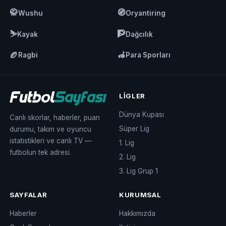
🥋
🧭
Wushu
Oryantiring
⛷️
🧗
Kayak
Dağcılık
🏉
🦽
Ragbi
Para Sporları
LIGLER
Dünya Kupası
Canlı skorlar, haberler, puan
Süper Lig
durumu, takım ve oyuncu
istatistikleri ve canlı TV —
1. Lig
futbolun tek adresi.
2. Lig
3. Lig Grup 1
SAYFALAR
KURUMSAL
Haberler
Hakkımızda