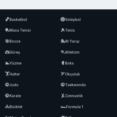
🏀
🏐
Basketbol
Voleybol
🏓
🎾
Masa Tenisi
Tenis
🎯
🏇
Bocce
At Yarışı
🤼
🏃
Güreş
Atletizm
🏊
🥊
Yüzme
Boks
🏋️
🏹
Halter
Okçuluk
🥋
🥋
Judo
Taekwondo
🥋
🤸
Karate
Cimnastik
🚴
🏎️
Bisiklet
Formula 1