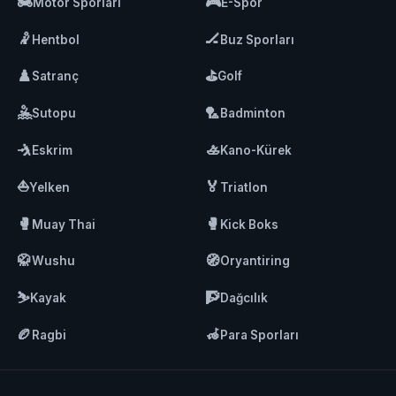
🏍️
🎮
Motor Sporları
E-Spor
🤾
🏒
Hentbol
Buz Sporları
♟️
⛳
Satranç
Golf
🤽
🏸
Sutopu
Badminton
🤺
🚣
Eskrim
Kano-Kürek
⛵
🏅
Yelken
Triatlon
🥊
🥊
Muay Thai
Kick Boks
🥋
🧭
Wushu
Oryantiring
⛷️
🧗
Kayak
Dağcılık
🏉
🦽
Ragbi
Para Sporları