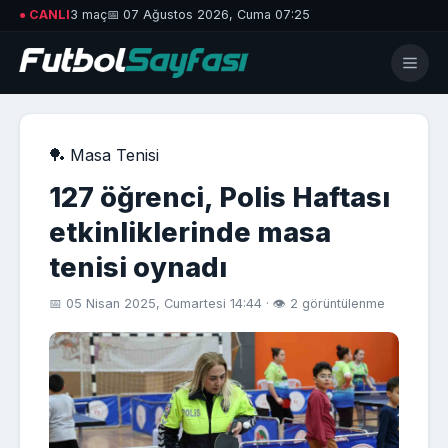
● CANLI
3 maç
📅 07 Ağustos 2026, Cuma 07:25
🏓 Masa Tenisi
127 öğrenci, Polis Haftası
etkinliklerinde masa
tenisi oynadı
📅 05 Nisan 2025, Cumartesi 14:44 · 👁 2 görüntülenme