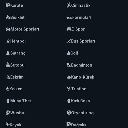
🥋
🤸
Karate
Cimnastik
🚴
🏎️
Bisiklet
Formula 1
🏍️
🎮
Motor Sporları
E-Spor
🤾
🏒
Hentbol
Buz Sporları
♟️
⛳
Satranç
Golf
🤽
🏸
Sutopu
Badminton
🤺
🚣
Eskrim
Kano-Kürek
⛵
🏅
Yelken
Triatlon
🥊
🥊
Muay Thai
Kick Boks
🥋
🧭
Wushu
Oryantiring
⛷️
🧗
Kayak
Dağcılık