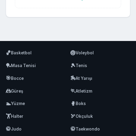
🏀
🏐
Basketbol
Voleybol
🏓
🎾
Masa Tenisi
Tenis
🎯
🏇
Bocce
At Yarışı
🤼
🏃
Güreş
Atletizm
🏊
🥊
Yüzme
Boks
🏋️
🏹
Halter
Okçuluk
🥋
🥋
Judo
Taekwondo