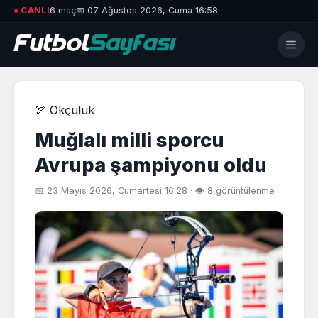
● CANLI
6 maç
📅 07 Ağustos 2026, Cuma 16:58
🏹 Okçuluk
Muğlalı milli sporcu
Avrupa şampiyonu oldu
📅 23 Mayıs 2026, Cumartesi 16:28 · 👁 8 görüntülenme