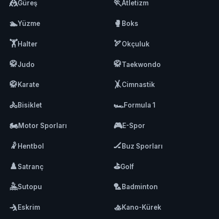
🤼
🏃
Güreş
Atletizm
🏊
🥊
Yüzme
Boks
🏋️
🏹
Halter
Okçuluk
🥋
🥋
Judo
Taekwondo
🥋
🤸
Karate
Cimnastik
🚴
🏎️
Bisiklet
Formula 1
🏍️
🎮
Motor Sporları
E-Spor
🤾
🏒
Hentbol
Buz Sporları
♟️
⛳
Satranç
Golf
🤽
🏸
Sutopu
Badminton
🤺
🚣
Eskrim
Kano-Kürek