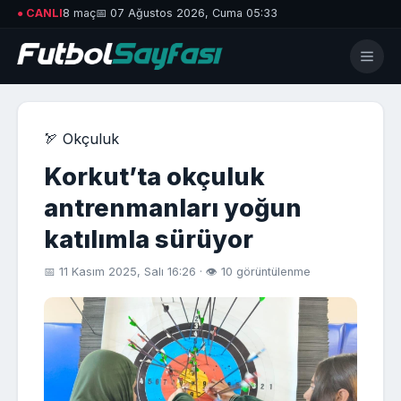
● CANLI
8 maç
📅 07 Ağustos 2026, Cuma 05:33
🏹 Okçuluk
Korkut’ta okçuluk
antrenmanları yoğun
katılımla sürüyor
📅 11 Kasım 2025, Salı 16:26 · 👁 10 görüntülenme