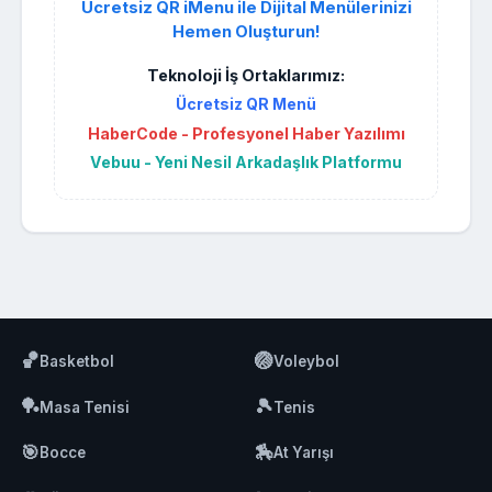
Ücretsiz QR iMenu ile Dijital Menülerinizi
Hemen Oluşturun!
Teknoloji İş Ortaklarımız:
Ücretsiz QR Menü
HaberCode - Profesyonel Haber Yazılımı
Vebuu - Yeni Nesil Arkadaşlık Platformu
🏀
🏐
Basketbol
Voleybol
🏓
🎾
Masa Tenisi
Tenis
🎯
🏇
Bocce
At Yarışı