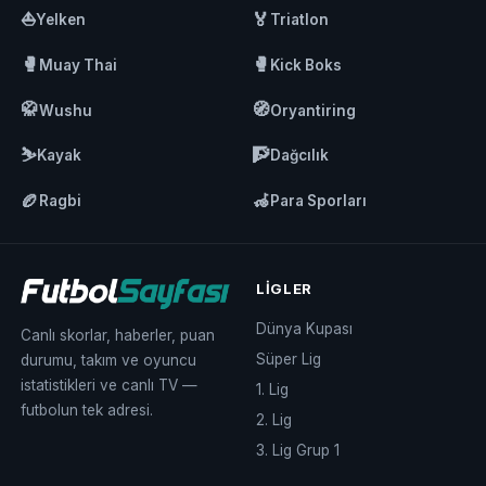
⛵
🏅
Yelken
Triatlon
🥊
🥊
Muay Thai
Kick Boks
🥋
🧭
Wushu
Oryantiring
⛷️
🧗
Kayak
Dağcılık
🏉
🦽
Ragbi
Para Sporları
LIGLER
Dünya Kupası
Canlı skorlar, haberler, puan
Süper Lig
durumu, takım ve oyuncu
istatistikleri ve canlı TV —
1. Lig
futbolun tek adresi.
2. Lig
3. Lig Grup 1