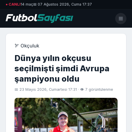
● CANLI
14 maç
📅 07 Ağustos 2026, Cuma 17:37
🏹 Okçuluk
Dünya yılın okçusu
seçilmişti şimdi Avrupa
şampiyonu oldu
📅 23 Mayıs 2026, Cumartesi 17:31 · 👁 7 görüntülenme