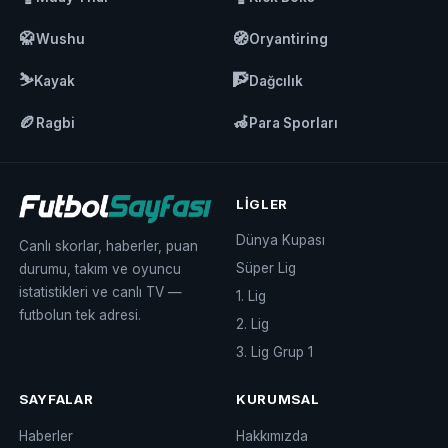
🥋
🧭
Wushu
Oryantiring
⛷️
🧗
Kayak
Dağcılık
🏉
🦽
Ragbi
Para Sporları
LIGLER
Dünya Kupası
Canlı skorlar, haberler, puan
Süper Lig
durumu, takım ve oyuncu
istatistikleri ve canlı TV —
1. Lig
futbolun tek adresi.
2. Lig
3. Lig Grup 1
SAYFALAR
KURUMSAL
Haberler
Hakkımızda