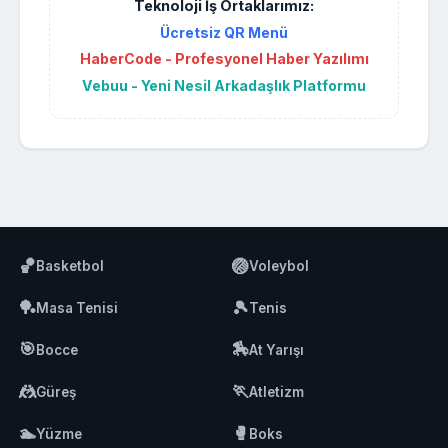
Teknoloji İş Ortaklarımız:
Ücretsiz QR Menü
HaberCode - Profesyonel Haber Yazılımı
Vebuu - Yeni Nesil Arkadaşlık Platformu
🏀
🏐
Basketbol
Voleybol
🏓
🎾
Masa Tenisi
Tenis
🎯
🏇
Bocce
At Yarışı
🤼
🏃
Güreş
Atletizm
🏊
🥊
Yüzme
Boks