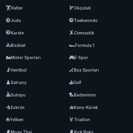
🏋️
🏹
Halter
Okçuluk
🥋
🥋
Judo
Taekwondo
🥋
🤸
Karate
Cimnastik
🚴
🏎️
Bisiklet
Formula 1
🏍️
🎮
Motor Sporları
E-Spor
🤾
🏒
Hentbol
Buz Sporları
♟️
⛳
Satranç
Golf
🤽
🏸
Sutopu
Badminton
🤺
🚣
Eskrim
Kano-Kürek
⛵
🏅
Yelken
Triatlon
🥊
🥊
Muay Thai
Kick Boks