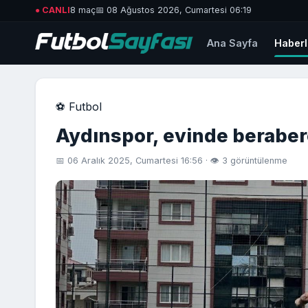
● CANLI
8 maç
📅 08 Ağustos 2026, Cumartesi 06:19
Ana Sayfa
Haberl
⚽ Futbol
Aydınspor, evinde beraber
📅 06 Aralık 2025, Cumartesi 16:56 · 👁 3 görüntülenme