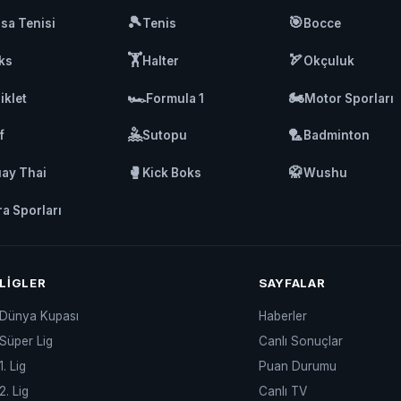
🎾
🎯
sa Tenisi
Tenis
Bocce
🏋️
🏹
ks
Halter
Okçuluk
🏎️
🏍️
iklet
Formula 1
Motor Sporları
🤽
🏸
f
Sutopu
Badminton
🥊
🥋
ay Thai
Kick Boks
Wushu
ra Sporları
LIGLER
SAYFALAR
Dünya Kupası
Haberler
Süper Lig
Canlı Sonuçlar
1. Lig
Puan Durumu
2. Lig
Canlı TV