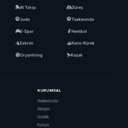
🏇
🤼
At Yarışı
Güreş
🥋
🥋
Judo
Taekwondo
🎮
🤾
E-Spor
Hentbol
🤺
🚣
Eskrim
Kano-Kürek
🧭
⛷️
Oryantiring
Kayak
KURUMSAL
Hakkımızda
İletişim
Gizlilik
Künye