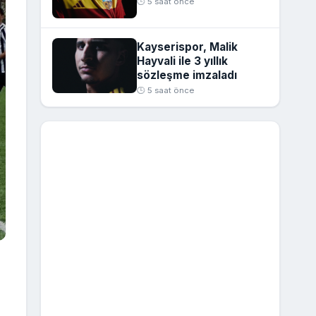
🕒 5 saat önce
Kayserispor, Malik
Hayvali ile 3 yıllık
sözleşme imzaladı
🕒 5 saat önce