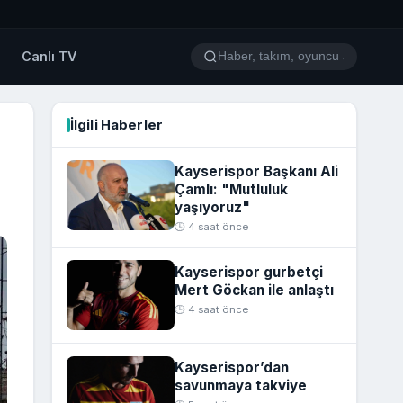
o
Canlı TV
İlgili Haberler
Kayserispor Başkanı Ali
Çamlı: "Mutluluk
yaşıyoruz"
🕒 4 saat önce
Kayserispor gurbetçi
Mert Göckan ile anlaştı
🕒 4 saat önce
Kayserispor’dan
savunmaya takviye