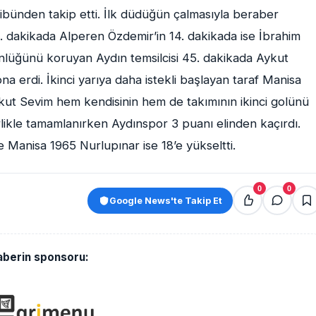
ribünden takip etti. İlk düdüğün çalmasıyla beraber
. dakikada Alperen Özdemir’in 14. dakikada ise İbrahim
ünlüğünü koruyan Aydın temsilcisi 45. dakikada Aykut
na erdi. İkinci yarıya daha istekli başlayan taraf Manisa
kut Sevim hem kendisinin hem de takımının ikinci golünü
ikle tamamlanırken Aydınspor 3 puanı elinden kaçırdı.
e Manisa 1965 Nurlupınar ise 18’e yükseltti.
0
0
Google News'te Takip Et
aberin sponsoru: