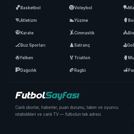
🏀
🏐
🏓
Basketbol
Voleybol
Ma
🏃
🏊
🥊
Atletizm
Yüzme
Bo
🥋
🤸
🚴
Karate
Cimnastik
Bis
🏒
♟️
⛳
Buz Sporları
Satranç
Gol
⛵
🏅
🥊
Yelken
Triatlon
Mu
🧗
🏉
🦽
Dağcılık
Ragbi
Pa
Canlı skorlar, haberler, puan durumu, takım ve oyuncu
istatistikleri ve canlı TV — futbolun tek adresi.