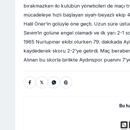
bırakmazken iki kulübün yöneticileri de maçı t
mücadeleye hızlı başlayan siyah-beyazlı ekip 4
Halil Öner’in golüyle öne geçti. Uzun süre üst
Sevim’in golüne engel olamadı ve ilk yarı 2-1 so
1965 Nurlupınar ekibi olurken 79. dakikada Ay
kaydederek skoru 2-2’ye getirdi. Maç beraberl
Alınan bu skorla birlikte Aydınspor puanını 7’y
Bu h