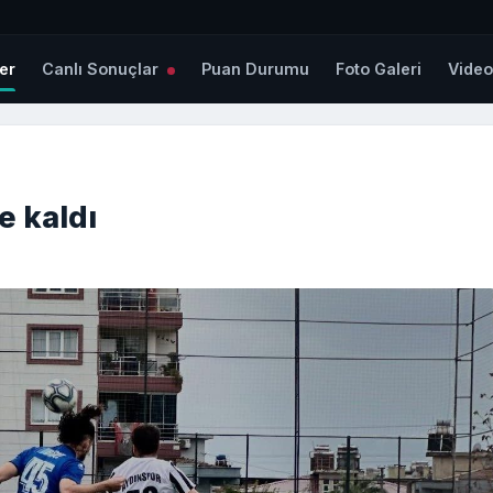
er
Canlı Sonuçlar
Puan Durumu
Foto Galeri
Vide
e kaldı