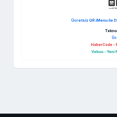
Ücretsiz QR iMenu ile D
Teknol
Üc
HaberCode - P
Vebuu - Yeni 