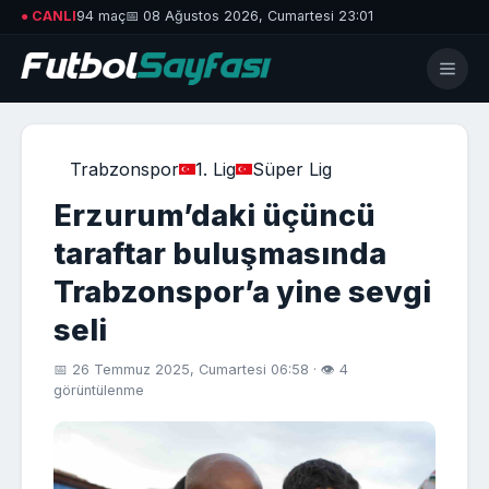
● CANLI
94 maç
📅 08 Ağustos 2026, Cumartesi 23:01
Trabzonspor
1. Lig
Süper Lig
Erzurum’daki üçüncü
taraftar buluşmasında
Trabzonspor’a yine sevgi
seli
📅 26 Temmuz 2025, Cumartesi 06:58 · 👁 4
görüntülenme