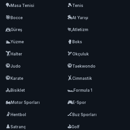
🏓
🎾
Masa Tenisi
Tenis
🎯
🏇
Bocce
At Yarışı
🤼
🏃
Güreş
Atletizm
🏊
🥊
Yüzme
Boks
🏋️
🏹
Halter
Okçuluk
🥋
🥋
Judo
Taekwondo
🥋
🤸
Karate
Cimnastik
🚴
🏎️
Bisiklet
Formula 1
🏍️
🎮
Motor Sporları
E-Spor
🤾
🏒
Hentbol
Buz Sporları
♟️
⛳
Satranç
Golf