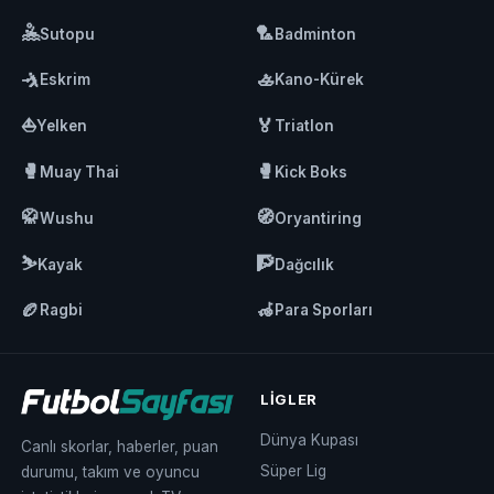
🤽
🏸
Sutopu
Badminton
🤺
🚣
Eskrim
Kano-Kürek
⛵
🏅
Yelken
Triatlon
🥊
🥊
Muay Thai
Kick Boks
🥋
🧭
Wushu
Oryantiring
⛷️
🧗
Kayak
Dağcılık
🏉
🦽
Ragbi
Para Sporları
LIGLER
Dünya Kupası
Canlı skorlar, haberler, puan
Süper Lig
durumu, takım ve oyuncu