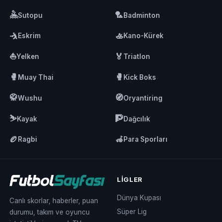
🤽
🏸
Sutopu
Badminton
🤺
🚣
Eskrim
Kano-Kürek
⛵
🏅
Yelken
Triatlon
🥊
🥊
Muay Thai
Kick Boks
🥋
🧭
Wushu
Oryantiring
⛷️
🧗
Kayak
Dağcılık
🏉
🦽
Ragbi
Para Sporları
LIGLER
Dünya Kupası
Canlı skorlar, haberler, puan
Süper Lig
durumu, takım ve oyuncu