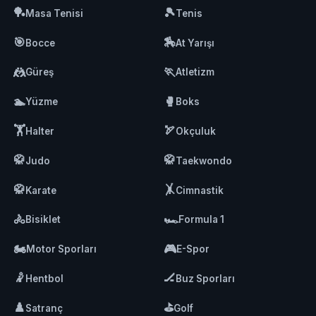
🏓
🎾
Masa Tenisi
Tenis
🎯
🏇
Bocce
At Yarışı
🤼
🏃
Güreş
Atletizm
🏊
🥊
Yüzme
Boks
🏋️
🏹
Halter
Okçuluk
🥋
🥋
Judo
Taekwondo
🥋
🤸
Karate
Cimnastik
🚴
🏎️
Bisiklet
Formula 1
🏍️
🎮
Motor Sporları
E-Spor
🤾
🏒
Hentbol
Buz Sporları
♟️
⛳
Satranç
Golf