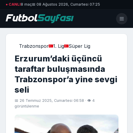
● CANLI
8 maç
📅 08 Ağustos 2026, Cumartesi 07:25
Trabzonspor
1. Lig
Süper Lig
Erzurum’daki üçüncü
taraftar buluşmasında
Trabzonspor’a yine sevgi
seli
📅 26 Temmuz 2025, Cumartesi 06:58 · 👁 4
görüntülenme