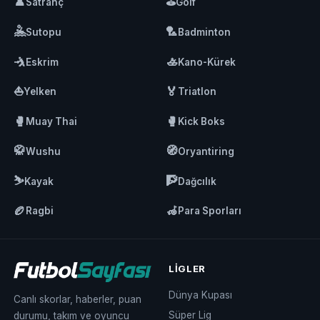
♟️
⛳
Satranç
Golf
🤽
🏸
Sutopu
Badminton
🤺
🚣
Eskrim
Kano-Kürek
⛵
🏅
Yelken
Triatlon
🥊
🥊
Muay Thai
Kick Boks
🥋
🧭
Wushu
Oryantiring
⛷️
🧗
Kayak
Dağcılık
🏉
🦽
Ragbi
Para Sporları
LIGLER
Dünya Kupası
Canlı skorlar, haberler, puan
Süper Lig
durumu, takım ve oyuncu