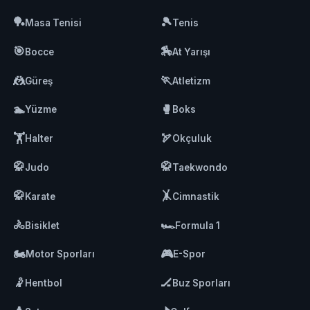
🏓
🎾
Masa Tenisi
Tenis
🎯
🏇
Bocce
At Yarışı
🤼
🏃
Güreş
Atletizm
🏊
🥊
Yüzme
Boks
🏋️
🏹
Halter
Okçuluk
🥋
🥋
Judo
Taekwondo
🥋
🤸
Karate
Cimnastik
🚴
🏎️
Bisiklet
Formula 1
🏍️
🎮
Motor Sporları
E-Spor
🤾
🏒
Hentbol
Buz Sporları