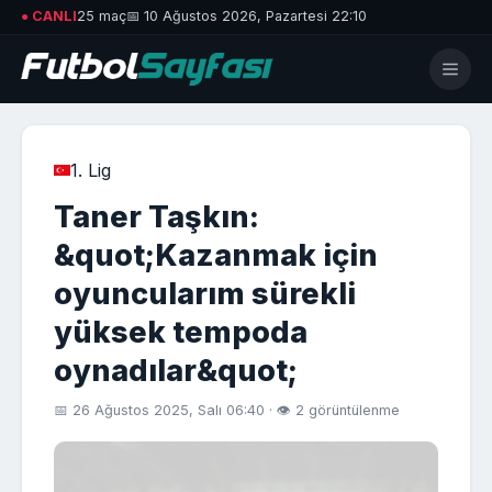
● CANLI
25 maç
📅 10 Ağustos 2026, Pazartesi 22:10
1. Lig
Taner Taşkın:
&quot;Kazanmak için
oyuncularım sürekli
yüksek tempoda
oynadılar&quot;
📅 26 Ağustos 2025, Salı 06:40 · 👁 2 görüntülenme