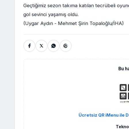
Geçtiğimiz sezon takıma katılan tecrübeli oyun
gol sevinci yaşamış oldu.
(Uygar Aydın - Mehmet Şirin Topaloğlu/İHA)
Bu h
Ücretsiz QR iMenu ile D
Teknol