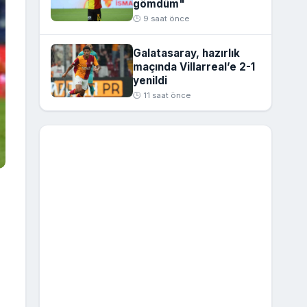
gömdüm"
🕒 9 saat önce
Galatasaray, hazırlık
maçında Villarreal’e 2-1
yenildi
🕒 11 saat önce