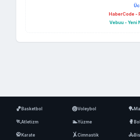
Üc
HaberCode - P
Vebuu - Yeni 
🏀
🏐
🏓
Basketbol
Voleybol
Ma
🏃
🏊
🥊
Atletizm
Yüzme
Bo
🥋
🤸
🚴
Karate
Cimnastik
Bis