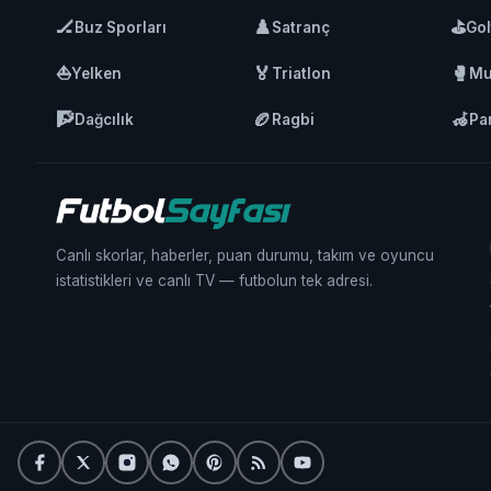
🏒
♟️
⛳
Buz Sporları
Satranç
Gol
⛵
🏅
🥊
Yelken
Triatlon
Mu
🧗
🏉
🦽
Dağcılık
Ragbi
Pa
Canlı skorlar, haberler, puan durumu, takım ve oyuncu
istatistikleri ve canlı TV — futbolun tek adresi.