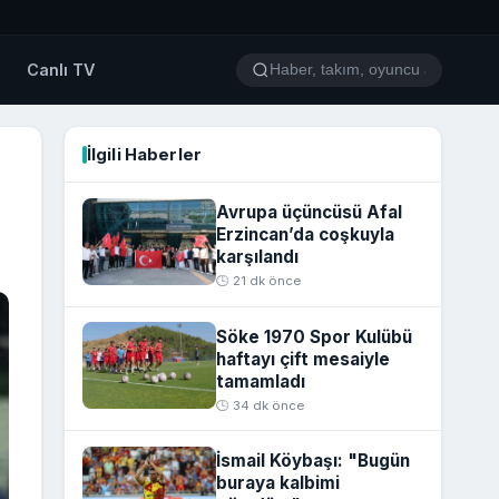
o
Canlı TV
İlgili Haberler
Avrupa üçüncüsü Afal
Erzincan’da coşkuyla
karşılandı
🕒 21 dk önce
Söke 1970 Spor Kulübü
haftayı çift mesaiyle
tamamladı
🕒 34 dk önce
İsmail Köybaşı: "Bugün
buraya kalbimi