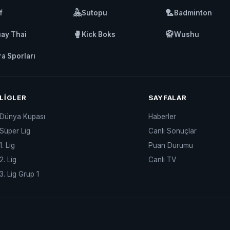
🤽
🏸
f
Sutopu
Badminton
🥊
🥋
ay Thai
Kick Boks
Wushu
ra Sporları
LIGLER
SAYFALAR
Dünya Kupası
Haberler
Süper Lig
Canlı Sonuçlar
1. Lig
Puan Durumu
2. Lig
Canlı TV
3. Lig Grup 1