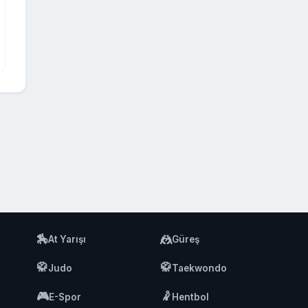
🏇
🤼
At Yarışı
Güreş
🥋
🥋
Judo
Taekwondo
🎮
🤾
E-Spor
Hentbol