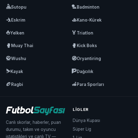
🤽
🏸
Sutopu
Badminton
🤺
🚣
Eskrim
Kano-Kürek
⛵
🏅
Yelken
Triatlon
🥊
🥊
Muay Thai
Kick Boks
🥋
🧭
Wushu
Oryantiring
⛷️
🧗
Kayak
Dağcılık
🏉
🦽
Ragbi
Para Sporları
LIGLER
Dünya Kupası
Canlı skorlar, haberler, puan
Süper Lig
durumu, takım ve oyuncu
istatistikleri ve canlı TV —
1. Lig