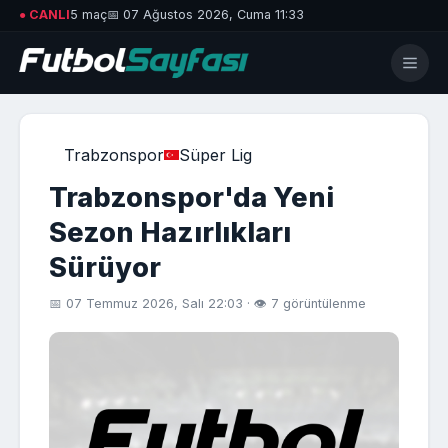
● CANLI
5 maç
📅 07 Ağustos 2026, Cuma 11:33
Trabzonspor
Süper Lig
Trabzonspor'da Yeni
Sezon Hazırlıkları
Sürüyor
📅 07 Temmuz 2026, Salı 22:03 · 👁 7 görüntülenme