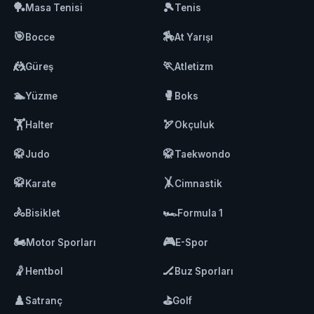
🏓
🎾
Masa Tenisi
Tenis
🎯
🏇
Bocce
At Yarışı
🤼
🏃
Güreş
Atletizm
🏊
🥊
Yüzme
Boks
🏋️
🏹
Halter
Okçuluk
🥋
🥋
Judo
Taekwondo
🥋
🤸
Karate
Cimnastik
🚴
🏎️
Bisiklet
Formula 1
🏍️
🎮
Motor Sporları
E-Spor
🤾
🏒
Hentbol
Buz Sporları
♟️
⛳
Satranç
Golf