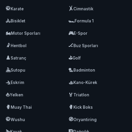
🥋
🤸
Karate
Cimnastik
🚴
🏎️
Bisiklet
Formula 1
🏍️
🎮
Motor Sporları
E-Spor
🤾
🏒
Hentbol
Buz Sporları
♟️
⛳
Satranç
Golf
🤽
🏸
Sutopu
Badminton
🤺
🚣
Eskrim
Kano-Kürek
⛵
🏅
Yelken
Triatlon
🥊
🥊
Muay Thai
Kick Boks
🥋
🧭
Wushu
Oryantiring
⛷️
🧗
Kayak
Dağcılık