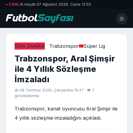
● CANLI
9 maç
📅 07 Ağustos 2026, Cuma 12:52
SON DAKİKA
Trabzonspor
Süper Lig
Trabzonspor, Aral Şimşir
ile 4 Yıllık Sözleşme
İmzaladı
📅 08 Temmuz 2026, Çarşamba 19:37 · 👁 7
görüntülenme
Trabzonspor, kanat oyuncusu Aral Şimşir ile
4 yıllık sözleşme imzaladığını açıkladı.