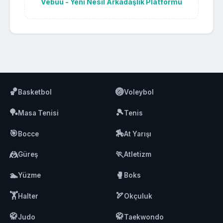
Vebuu - Yeni Nesil Arkadaşlık Platformu
🏀
🏐
Basketbol
Voleybol
🏓
🎾
Masa Tenisi
Tenis
🎯
🏇
Bocce
At Yarışı
🤼
🏃
Güreş
Atletizm
🏊
🥊
Yüzme
Boks
🏋️
🏹
Halter
Okçuluk
🥋
🥋
Judo
Taekwondo