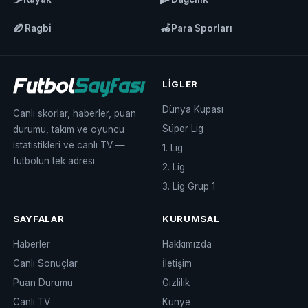
🏉
🦽
Ragbi
Para Sporları
LIGLER
Dünya Kupası
Canlı skorlar, haberler, puan
Süper Lig
durumu, takım ve oyuncu
istatistikleri ve canlı TV —
1. Lig
futbolun tek adresi.
2. Lig
3. Lig Grup 1
SAYFALAR
KURUMSAL
Haberler
Hakkımızda
Canlı Sonuçlar
İletişim
Puan Durumu
Gizlilik
Canlı TV
Künye