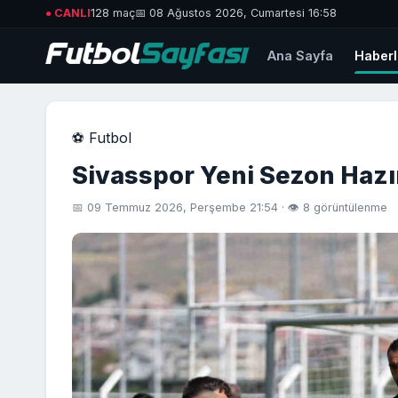
● CANLI
128 maç
📅 08 Ağustos 2026, Cumartesi 16:58
Ana Sayfa
Haberl
⚽ Futbol
Sivasspor Yeni Sezon Hazır
📅 09 Temmuz 2026, Perşembe 21:54 · 👁 8 görüntülenme