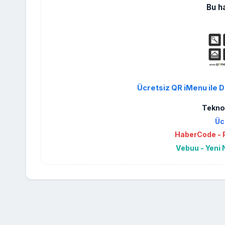
Bu h
Ücretsiz QR iMenu ile D
Teknol
Üc
HaberCode - P
Vebuu - Yeni 