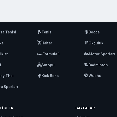
🎾
🎯
sa Tenisi
Tenis
Bocce
🏋️
🏹
ks
Halter
Okçuluk
🏎️
🏍️
iklet
Formula 1
Motor Sporları
🤽
🏸
f
Sutopu
Badminton
🥊
🥋
ay Thai
Kick Boks
Wushu
ra Sporları
LIGLER
SAYFALAR