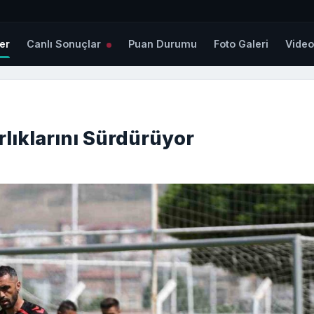
er
Canlı Sonuçlar
Puan Durumu
Foto Galeri
Vide
lıklarını Sürdürüyor