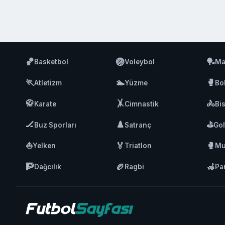
🏀
🏐
🏓
Basketbol
Voleybol
Ma
🏃
🏊
🥊
Atletizm
Yüzme
Bo
🥋
🤸
🚴
Karate
Cimnastik
Bis
🏒
♟️
⛳
Buz Sporları
Satranç
Gol
⛵
🏅
🥊
Yelken
Triatlon
Mu
🧗
🏉
🦽
Dağcılık
Ragbi
Pa