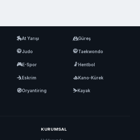
🏇
🤼
At Yarışı
Güreş
🥋
🥋
Judo
Taekwondo
🎮
🤾
E-Spor
Hentbol
🤺
🚣
Eskrim
Kano-Kürek
🧭
⛷️
Oryantiring
Kayak
KURUMSAL