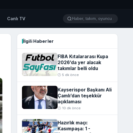
o
Canlı TV
İlgili Haberler
FIBA Kıtalararası Kupa
2026’da yer alacak
takımlar belli oldu
🕒 5 dk önce
Kayserispor Başkanı Ali
Çamlı’dan teşekkür
açıklaması
🕒 10 dk önce
Hazırlık maçı:
Kasımpaşa: 1 -