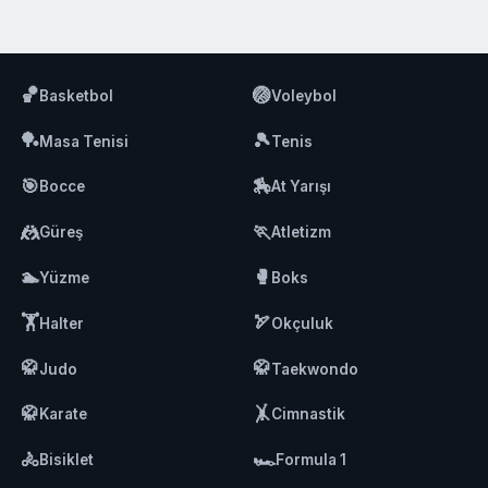
🏀
🏐
Basketbol
Voleybol
🏓
🎾
Masa Tenisi
Tenis
🎯
🏇
Bocce
At Yarışı
🤼
🏃
Güreş
Atletizm
🏊
🥊
Yüzme
Boks
🏋️
🏹
Halter
Okçuluk
🥋
🥋
Judo
Taekwondo
🥋
🤸
Karate
Cimnastik
🚴
🏎️
Bisiklet
Formula 1