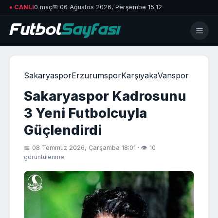
● CANLI
0 maç
📅 06 Ağustos 2026, Perşembe 15:12
Sakaryaspor
Erzurumspor
Karşıyaka
Vanspor
Sakaryaspor Kadrosunu
3 Yeni Futbolcuyla
Güçlendirdi
📅 08 Temmuz 2026, Çarşamba 18:01 · 👁 10
görüntülenme