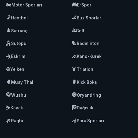
🏍️
🎮
Motor Sporları
E-Spor
🤾
🏒
Hentbol
Buz Sporları
♟️
⛳
Satranç
Golf
🤽
🏸
Sutopu
Badminton
🤺
🚣
Eskrim
Kano-Kürek
⛵
🏅
Yelken
Triatlon
🥊
🥊
Muay Thai
Kick Boks
🥋
🧭
Wushu
Oryantiring
⛷️
🧗
Kayak
Dağcılık
🏉
🦽
Ragbi
Para Sporları