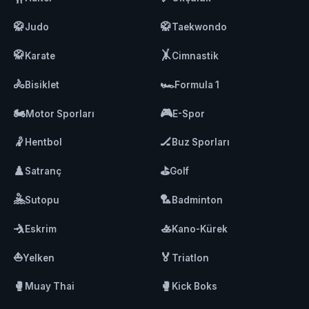
🥋
🥋
Judo
Taekwondo
🥋
🤸
Karate
Cimnastik
🚴
🏎️
Bisiklet
Formula 1
🏍️
🎮
Motor Sporları
E-Spor
🤾
🏒
Hentbol
Buz Sporları
♟️
⛳
Satranç
Golf
🤽
🏸
Sutopu
Badminton
🤺
🚣
Eskrim
Kano-Kürek
⛵
🏅
Yelken
Triatlon
🥊
🥊
Muay Thai
Kick Boks