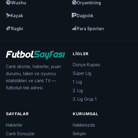
🥋
🧭
Wushu
Oryantiring
⛷️
🧗
Kayak
Dağcılık
🏉
🦽
Ragbi
Para Sporları
LIGLER
Dünya Kupası
Canlı skorlar, haberler, puan
Süper Lig
durumu, takım ve oyuncu
istatistikleri ve canlı TV —
1. Lig
futbolun tek adresi.
2. Lig
3. Lig Grup 1
SAYFALAR
KURUMSAL
Haberler
Hakkımızda
Canlı Sonuçlar
İletişim