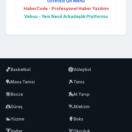
Ücretsiz QR Menü
HaberCode - Profesyonel Haber Yazılımı
Vebuu - Yeni Nesil Arkadaşlık Platformu
🏀
🏐
Basketbol
Voleybol
🏓
🎾
Masa Tenisi
Tenis
🎯
🏇
Bocce
At Yarışı
🤼
🏃
Güreş
Atletizm
🏊
🥊
Yüzme
Boks
🏋️
🏹
Halter
Okçuluk