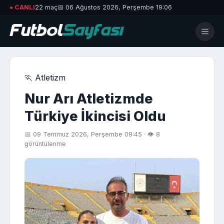
● CANLI
22 maç
📅 06 Ağustos 2026, Perşembe 19:06
🏃 Atletizm
Nur Arı Atletizmde
Türkiye İkincisi Oldu
📅 09 Temmuz 2026, Perşembe 09:45 · 👁 8
görüntülenme