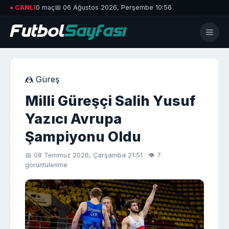
● CANLI
0 maç
📅 06 Ağustos 2026, Perşembe 10:56
🤼 Güreş
Milli Güreşçi Salih Yusuf
Yazıcı Avrupa
Şampiyonu Oldu
📅 08 Temmuz 2026, Çarşamba 21:51 · 👁 7
görüntülenme