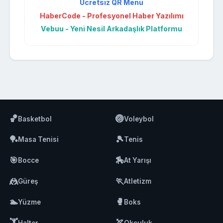
Ücretsiz QR Menü
HaberCode - Profesyonel Haber Yazılımı
Vebuu - Yeni Nesil Arkadaşlık Platformu
🏀
🏐
Basketbol
Voleybol
🏓
🎾
Masa Tenisi
Tenis
🎯
🏇
Bocce
At Yarışı
🤼
🏃
Güreş
Atletizm
🏊
🥊
Yüzme
Boks
🏋️
🏹
Halter
Okçuluk