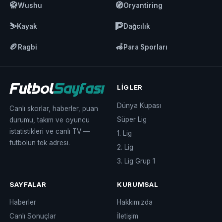
🥋
🧭
Wushu
Oryantiring
⛷️
🧗
Kayak
Dağcılık
🏉
🦽
Ragbi
Para Sporları
LIGLER
Dünya Kupası
Canlı skorlar, haberler, puan
Süper Lig
durumu, takım ve oyuncu
istatistikleri ve canlı TV —
1. Lig
futbolun tek adresi.
2. Lig
3. Lig Grup 1
SAYFALAR
KURUMSAL
Haberler
Hakkımızda
Canlı Sonuçlar
İletişim