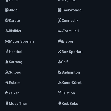
🥋
🥋
Judo
Taekwondo
🥋
🤸
Karate
Cimnastik
🚴
🏎️
Bisiklet
Formula 1
🏍️
🎮
Motor Sporları
E-Spor
🤾
🏒
Hentbol
Buz Sporları
♟️
⛳
Satranç
Golf
🤽
🏸
Sutopu
Badminton
🤺
🚣
Eskrim
Kano-Kürek
⛵
🏅
Yelken
Triatlon
🥊
🥊
Muay Thai
Kick Boks