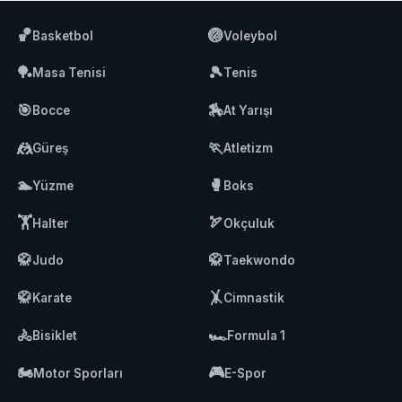
🏀
🏐
Basketbol
Voleybol
🏓
🎾
Masa Tenisi
Tenis
🎯
🏇
Bocce
At Yarışı
🤼
🏃
Güreş
Atletizm
🏊
🥊
Yüzme
Boks
🏋️
🏹
Halter
Okçuluk
🥋
🥋
Judo
Taekwondo
🥋
🤸
Karate
Cimnastik
🚴
🏎️
Bisiklet
Formula 1
🏍️
🎮
Motor Sporları
E-Spor