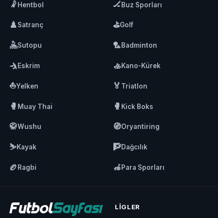
🤾
🏒
Hentbol
Buz Sporları
♟️
⛳
Satranç
Golf
🤽
🏸
Sutopu
Badminton
🤺
🚣
Eskrim
Kano-Kürek
⛵
🏅
Yelken
Triatlon
🥊
🥊
Muay Thai
Kick Boks
🥋
🧭
Wushu
Oryantiring
⛷️
🧗
Kayak
Dağcılık
🏉
🦽
Ragbi
Para Sporları
LIGLER