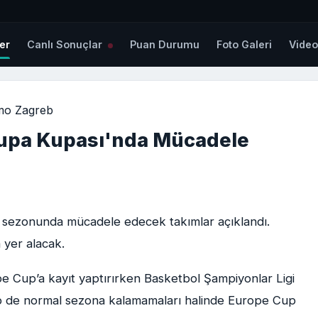
er
Canlı Sonuçlar
Puan Durumu
Foto Galeri
Vide
mo Zagreb
rupa Kupası'nda Mücadele
sezonunda mücadele edecek takımlar açıklandı.
 yer alacak.
 Cup’a kayıt yaptırırken Basketbol Şampiyonlar Ligi
 de normal sezona kalamamaları halinde Europe Cup