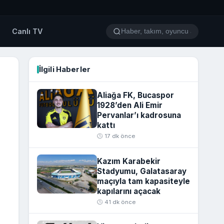
o
Canlı TV
İlgili Haberler
Aliağa FK, Bucaspor
1928’den Ali Emir
Pervanlar’ı kadrosuna
kattı
🕒 17 dk önce
Kazım Karabekir
Stadyumu, Galatasaray
maçıyla tam kapasiteyle
kapılarını açacak
🕒 41 dk önce