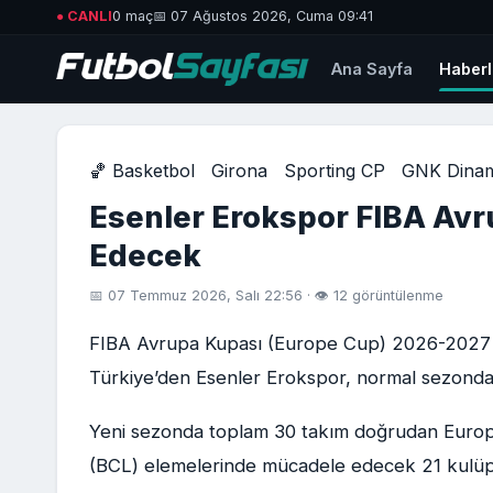
● CANLI
0 maç
📅 07 Ağustos 2026, Cuma 09:41
Ana Sayfa
Haberl
🏀 Basketbol
Girona
Sporting CP
GNK Dina
Esenler Erokspor FIBA Av
Edecek
📅 07 Temmuz 2026, Salı 22:56 · 👁 12 görüntülenme
FIBA Avrupa Kupası (Europe Cup) 2026-2027 
Türkiye’den Esenler Erokspor, normal sezonda
Yeni sezonda toplam 30 takım doğrudan Europe
(BCL) elemelerinde mücadele edecek 21 kulüp