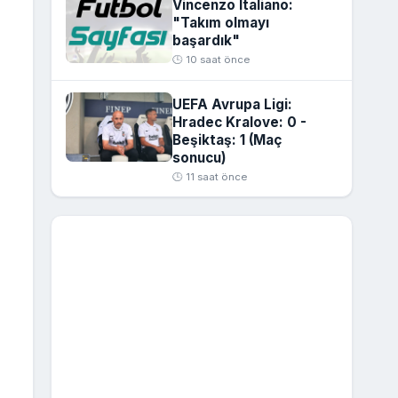
Vincenzo Italiano:
"Takım olmayı
başardık"
🕒 10 saat önce
UEFA Avrupa Ligi:
Hradec Kralove: 0 -
Beşiktaş: 1 (Maç
sonucu)
🕒 11 saat önce