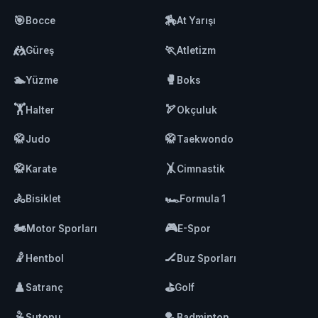
🎯
🏇
Bocce
At Yarışı
🤼
🏃
Güreş
Atletizm
🏊
🥊
Yüzme
Boks
🏋️
🏹
Halter
Okçuluk
🥋
🥋
Judo
Taekwondo
🥋
🤸
Karate
Cimnastik
🚴
🏎️
Bisiklet
Formula 1
🏍️
🎮
Motor Sporları
E-Spor
🤾
🏒
Hentbol
Buz Sporları
♟️
⛳
Satranç
Golf
🤽
🏸
Sutopu
Badminton