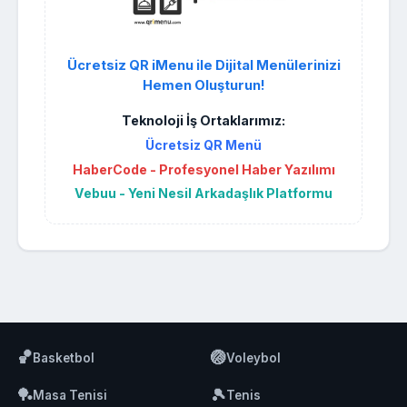
Ücretsiz QR iMenu ile Dijital Menülerinizi
Hemen Oluşturun!
Teknoloji İş Ortaklarımız:
Ücretsiz QR Menü
HaberCode - Profesyonel Haber Yazılımı
Vebuu - Yeni Nesil Arkadaşlık Platformu
🏀
🏐
Basketbol
Voleybol
🏓
🎾
Masa Tenisi
Tenis