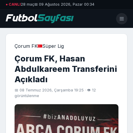
● CANLI
28 maç
📅 09 Ağustos 2026, Pazar 00:34
Çorum FK
Süper Lig
Çorum FK, Hasan
Abdulkareem Transferini
Açıkladı
📅 08 Temmuz 2026, Çarşamba 19:25 · 👁 12
görüntülenme