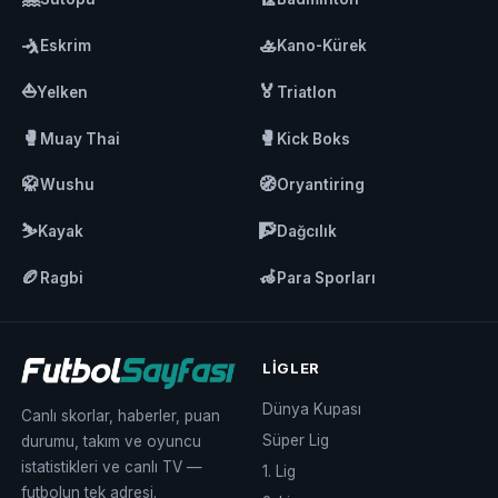
🤺
🚣
Eskrim
Kano-Kürek
⛵
🏅
Yelken
Triatlon
🥊
🥊
Muay Thai
Kick Boks
🥋
🧭
Wushu
Oryantiring
⛷️
🧗
Kayak
Dağcılık
🏉
🦽
Ragbi
Para Sporları
LIGLER
Dünya Kupası
Canlı skorlar, haberler, puan
Süper Lig
durumu, takım ve oyuncu
istatistikleri ve canlı TV —
1. Lig
futbolun tek adresi.