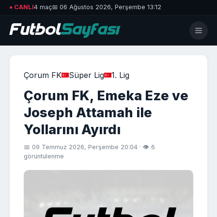
● CANLI
4 maç
📅 06 Ağustos 2026, Perşembe 13:12
Çorum FK
Süper Lig
1. Lig
Çorum FK, Emeka Eze ve
Joseph Attamah ile
Yollarını Ayırdı
📅 09 Temmuz 2026, Perşembe 20:04 · 👁 6
görüntülenme