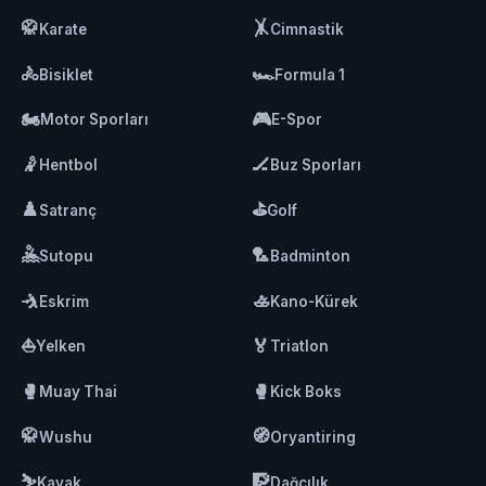
🥋
🤸
Karate
Cimnastik
🚴
🏎️
Bisiklet
Formula 1
🏍️
🎮
Motor Sporları
E-Spor
🤾
🏒
Hentbol
Buz Sporları
♟️
⛳
Satranç
Golf
🤽
🏸
Sutopu
Badminton
🤺
🚣
Eskrim
Kano-Kürek
⛵
🏅
Yelken
Triatlon
🥊
🥊
Muay Thai
Kick Boks
🥋
🧭
Wushu
Oryantiring
⛷️
🧗
Kayak
Dağcılık