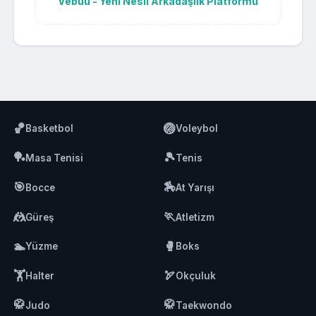
Vebuu - Yeni Nesil Arkadaşlık Platformu
🏀
🏐
Basketbol
Voleybol
🏓
🎾
Masa Tenisi
Tenis
🎯
🏇
Bocce
At Yarışı
🤼
🏃
Güreş
Atletizm
🏊
🥊
Yüzme
Boks
🏋️
🏹
Halter
Okçuluk
🥋
🥋
Judo
Taekwondo