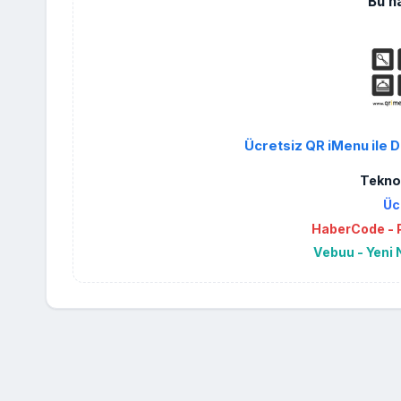
Bu h
Ücretsiz QR iMenu ile D
Teknol
Üc
HaberCode - P
Vebuu - Yeni 