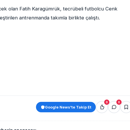
cek olan Fatih Karagümrük, tecrübeli futbolcu Cenk
tirilen antrenmanda takımla birlikte çalıştı.
0
0
Google News'te Takip Et