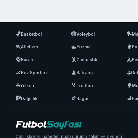
🏀
🏐
🏓
Basketbol
Voleybol
Ma
🏃
🏊
🥊
Atletizm
Yüzme
Bo
🥋
🤸
🚴
Karate
Cimnastik
Bis
🏒
♟️
⛳
Buz Sporları
Satranç
Gol
⛵
🏅
🥊
Yelken
Triatlon
Mu
🧗
🏉
🦽
Dağcılık
Ragbi
Pa
Canlı skorlar, haberler, puan durumu, takım ve oyuncu