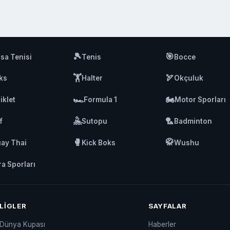
🎾
🎯
sa Tenisi
Tenis
Bocce
🏋️
🏹
ks
Halter
Okçuluk
🏎️
🏍️
iklet
Formula 1
Motor Sporları
🤽
🏸
f
Sutopu
Badminton
🥊
🥋
ay Thai
Kick Boks
Wushu
ra Sporları
LIGLER
SAYFALAR
Dünya Kupası
Haberler