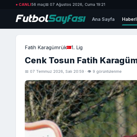
● CANLI
56 maç
📅 07 Ağustos 2026, Cuma 19:21
Ana Sayfa
Haberl
Fatih Karagümrük
1. Lig
Cenk Tosun Fatih Karagümrü
📅 07 Temmuz 2026, Salı 20:59 · 👁 9 görüntülenme