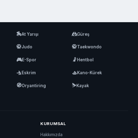
🏇
🤼
At Yarışı
Güreş
🥋
🥋
Judo
Taekwondo
🎮
🤾
E-Spor
Hentbol
🤺
🚣
Eskrim
Kano-Kürek
🧭
⛷️
Oryantiring
Kayak
KURUMSAL
Hakkımızda