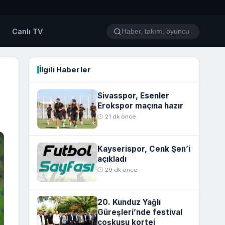
o
Canlı TV
İlgili Haberler
Sivasspor, Esenler
Erokspor maçına hazır
🕒 21 dk önce
Kayserispor, Cenk Şen’i
açıkladı
🕒 29 dk önce
20. Kunduz Yağlı
Güreşleri’nde festival
coşkusu kortej