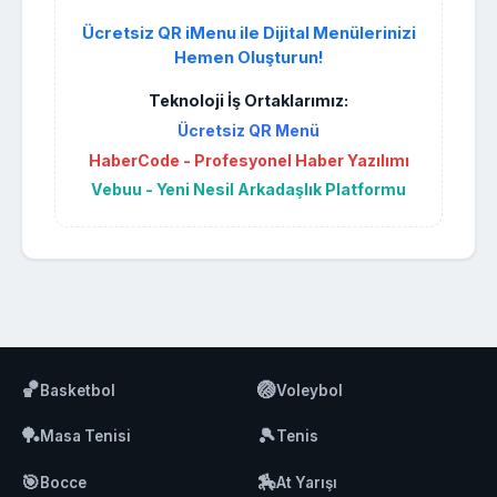
Ücretsiz QR iMenu ile Dijital Menülerinizi
Hemen Oluşturun!
Teknoloji İş Ortaklarımız:
Ücretsiz QR Menü
HaberCode - Profesyonel Haber Yazılımı
Vebuu - Yeni Nesil Arkadaşlık Platformu
🏀
🏐
Basketbol
Voleybol
🏓
🎾
Masa Tenisi
Tenis
🎯
🏇
Bocce
At Yarışı