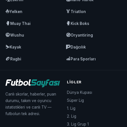
⛵
🏅
Yelken
Triatlon
🥊
🥊
Muay Thai
Kick Boks
🥋
🧭
Wushu
Oryantiring
⛷️
🧗
Kayak
Dağcılık
🏉
🦽
Ragbi
Para Sporları
LIGLER
Dünya Kupası
Canlı skorlar, haberler, puan
Süper Lig
durumu, takım ve oyuncu
istatistikleri ve canlı TV —
1. Lig
futbolun tek adresi.
2. Lig
3. Lig Grup 1