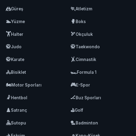
🤼
🏃
Güreş
Atletizm
🏊
🥊
Yüzme
Boks
🏋️
🏹
Halter
Okçuluk
🥋
🥋
Judo
Taekwondo
🥋
🤸
Karate
Cimnastik
🚴
🏎️
Bisiklet
Formula 1
🏍️
🎮
Motor Sporları
E-Spor
🤾
🏒
Hentbol
Buz Sporları
♟️
⛳
Satranç
Golf
🤽
🏸
Sutopu
Badminton
🤺
🚣
Eskrim
Kano-Kürek