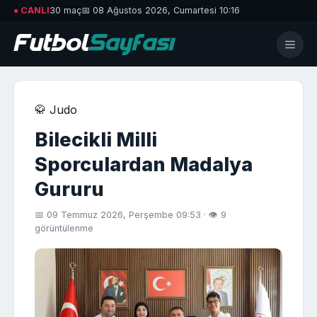
● CANLI
30 maç
📅 08 Ağustos 2026, Cumartesi 10:16
🥋 Judo
Bilecikli Milli
Sporculardan Madalya
Gururu
📅 09 Temmuz 2026, Perşembe 09:53 · 👁 9
görüntülenme