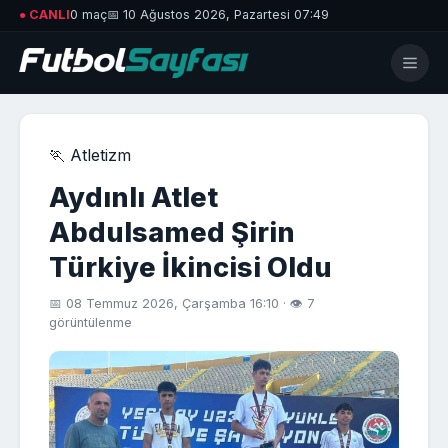
● CANLI
0 maç
📅 10 Ağustos 2026, Pazartesi 07:49
🏃 Atletizm
Aydınlı Atlet
Abdulsamed Şirin
Türkiye İkincisi Oldu
📅 08 Temmuz 2026, Çarşamba 16:10 · 👁 7
görüntülenme