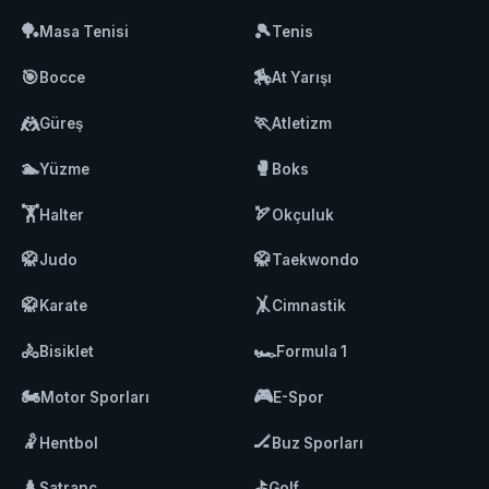
🏓
🎾
Masa Tenisi
Tenis
🎯
🏇
Bocce
At Yarışı
🤼
🏃
Güreş
Atletizm
🏊
🥊
Yüzme
Boks
🏋️
🏹
Halter
Okçuluk
🥋
🥋
Judo
Taekwondo
🥋
🤸
Karate
Cimnastik
🚴
🏎️
Bisiklet
Formula 1
🏍️
🎮
Motor Sporları
E-Spor
🤾
🏒
Hentbol
Buz Sporları
♟️
⛳
Satranç
Golf