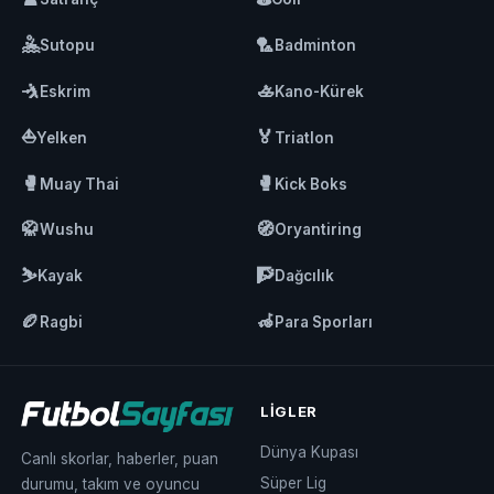
🤽
🏸
Sutopu
Badminton
🤺
🚣
Eskrim
Kano-Kürek
⛵
🏅
Yelken
Triatlon
🥊
🥊
Muay Thai
Kick Boks
🥋
🧭
Wushu
Oryantiring
⛷️
🧗
Kayak
Dağcılık
🏉
🦽
Ragbi
Para Sporları
LIGLER
Dünya Kupası
Canlı skorlar, haberler, puan
Süper Lig
durumu, takım ve oyuncu