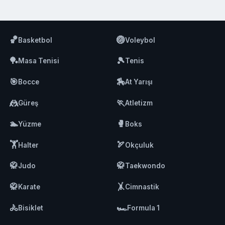
🏀
🏐
Basketbol
Voleybol
🏓
🎾
Masa Tenisi
Tenis
🎯
🏇
Bocce
At Yarışı
🤼
🏃
Güreş
Atletizm
🏊
🥊
Yüzme
Boks
🏋️
🏹
Halter
Okçuluk
🥋
🥋
Judo
Taekwondo
🥋
🤸
Karate
Cimnastik
🚴
🏎️
Bisiklet
Formula 1