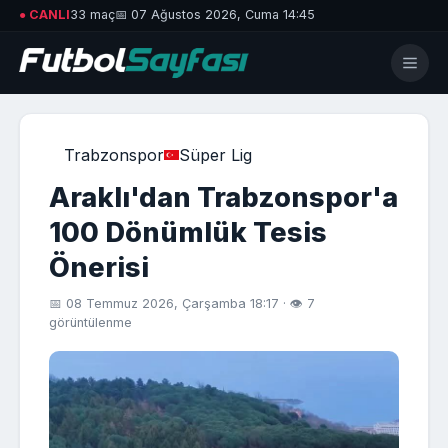
● CANLI
33 maç
📅 07 Ağustos 2026, Cuma 14:45
Trabzonspor
Süper Lig
Araklı'dan Trabzonspor'a
100 Dönümlük Tesis
Önerisi
📅 08 Temmuz 2026, Çarşamba 18:17 · 👁 7
görüntülenme