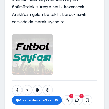
önümüzdeki süreçte netlik kazanacak.
Araklı’dan gelen bu teklif, bordo-mavili
camiada da merak uyandırdı.
0
0
Google News'te Takip Et