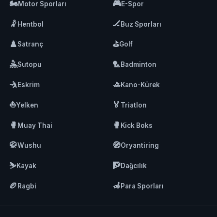
🏍️
🎮
Motor Sporları
E-Spor
🤾
🏒
Hentbol
Buz Sporları
♟️
⛳
Satranç
Golf
🤽
🏸
Sutopu
Badminton
🤺
🚣
Eskrim
Kano-Kürek
⛵
🏅
Yelken
Triatlon
🥊
🥊
Muay Thai
Kick Boks
🥋
🧭
Wushu
Oryantiring
⛷️
🧗
Kayak
Dağcılık
🏉
🦽
Ragbi
Para Sporları