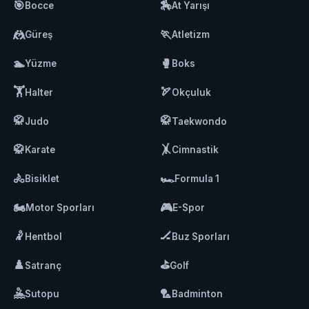
🎯
🏇
Bocce
At Yarışı
🤼
🏃
Güreş
Atletizm
🏊
🥊
Yüzme
Boks
🏋️
🏹
Halter
Okçuluk
🥋
🥋
Judo
Taekwondo
🥋
🤸
Karate
Cimnastik
🚴
🏎️
Bisiklet
Formula 1
🏍️
🎮
Motor Sporları
E-Spor
🤾
🏒
Hentbol
Buz Sporları
♟️
⛳
Satranç
Golf
🤽
🏸
Sutopu
Badminton