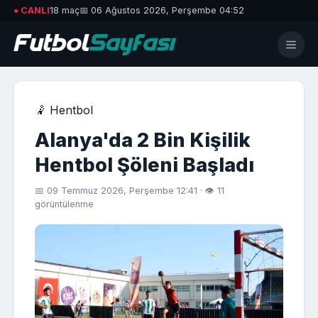
● CANLI
18 maç
📅 06 Ağustos 2026, Perşembe 04:52
🤾 Hentbol
Alanya'da 2 Bin Kişilik
Hentbol Şöleni Başladı
📅 09 Temmuz 2026, Perşembe 12:41 · 👁 11
görüntülenme