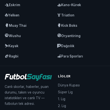
🤺
🚣
Eskrim
Kano-Kürek
⛵
🏅
Yelken
Triatlon
🥊
🥊
Muay Thai
Kick Boks
🥋
🧭
Wushu
Oryantiring
⛷️
🧗
Kayak
Dağcılık
🏉
🦽
Ragbi
Para Sporları
LIGLER
Dünya Kupası
Canlı skorlar, haberler, puan
Süper Lig
durumu, takım ve oyuncu
istatistikleri ve canlı TV —
1. Lig
futbolun tek adresi.
2. Lig