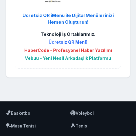
Ücretsiz QR iMenu ile Dijital Menülerinizi
Hemen Oluşturun!
Teknoloji İş Ortaklarımız:
Ücretsiz QR Menü
HaberCode - Profesyonel Haber Yazılımı
Vebuu - Yeni Nesil Arkadaşlık Platformu
🏀
🏐
Basketbol
Voleybol
🏓
🎾
Masa Tenisi
Tenis