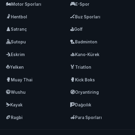
🏍️
🎮
Motor Sporları
E-Spor
🤾
🏒
Hentbol
Buz Sporları
♟️
⛳
Satranç
Golf
🤽
🏸
Sutopu
Badminton
🤺
🚣
Eskrim
Kano-Kürek
⛵
🏅
Yelken
Triatlon
🥊
🥊
Muay Thai
Kick Boks
🥋
🧭
Wushu
Oryantiring
⛷️
🧗
Kayak
Dağcılık
🏉
🦽
Ragbi
Para Sporları