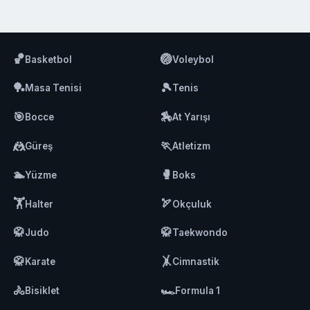
🏀
🏐
Basketbol
Voleybol
🏓
🎾
Masa Tenisi
Tenis
🎯
🏇
Bocce
At Yarışı
🤼
🏃
Güreş
Atletizm
🏊
🥊
Yüzme
Boks
🏋️
🏹
Halter
Okçuluk
🥋
🥋
Judo
Taekwondo
🥋
🤸
Karate
Cimnastik
🚴
🏎️
Bisiklet
Formula 1