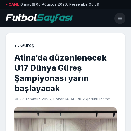
● CANLI
6 maç
📅 06 Ağustos 2026, Perşembe 06:59
🤼 Güreş
Atina’da düzenlenecek
U17 Dünya Güreş
Şampiyonası yarın
başlayacak
📅 27 Temmuz 2025, Pazar 14:04 · 👁 7 görüntülenme