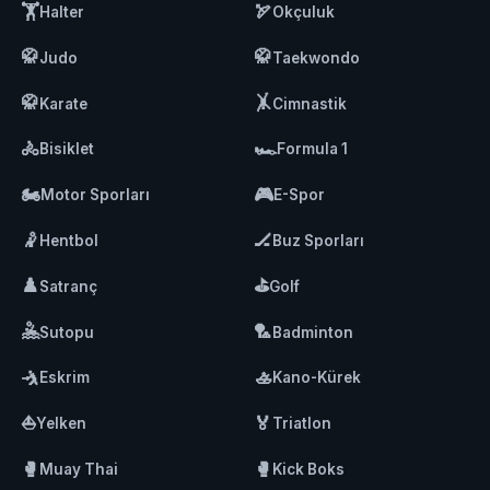
🏋️
🏹
Halter
Okçuluk
🥋
🥋
Judo
Taekwondo
🥋
🤸
Karate
Cimnastik
🚴
🏎️
Bisiklet
Formula 1
🏍️
🎮
Motor Sporları
E-Spor
🤾
🏒
Hentbol
Buz Sporları
♟️
⛳
Satranç
Golf
🤽
🏸
Sutopu
Badminton
🤺
🚣
Eskrim
Kano-Kürek
⛵
🏅
Yelken
Triatlon
🥊
🥊
Muay Thai
Kick Boks