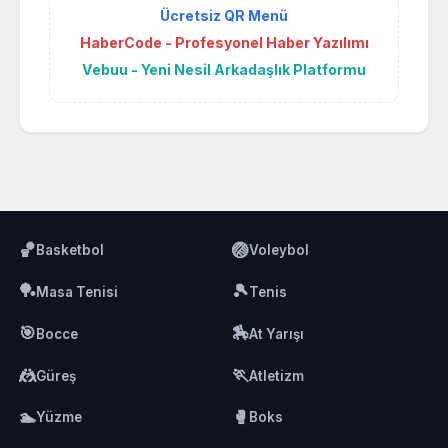
Ücretsiz QR Menü
HaberCode - Profesyonel Haber Yazılımı
Vebuu - Yeni Nesil Arkadaşlık Platformu
🏀
🏐
Basketbol
Voleybol
🏓
🎾
Masa Tenisi
Tenis
🎯
🏇
Bocce
At Yarışı
🤼
🏃
Güreş
Atletizm
🏊
🥊
Yüzme
Boks