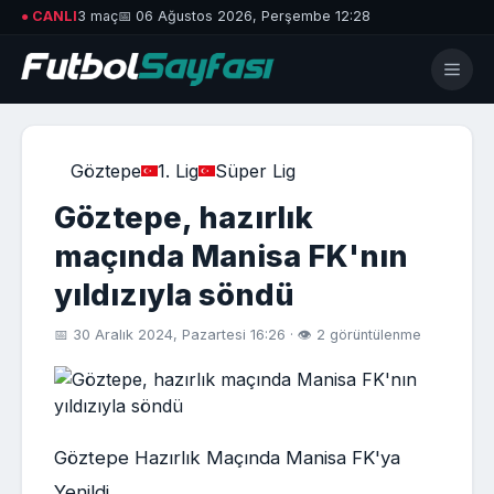
● CANLI
3 maç
📅 06 Ağustos 2026, Perşembe 12:28
Göztepe
1. Lig
Süper Lig
Göztepe, hazırlık
maçında Manisa FK'nın
yıldızıyla söndü
📅 30 Aralık 2024, Pazartesi 16:26 · 👁 2 görüntülenme
Göztepe Hazırlık Maçında Manisa FK'ya
Yenildi