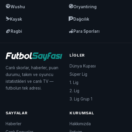
🥋
🧭
Wushu
Oryantiring
⛷️
🧗
Kayak
Dağcılık
🏉
🦽
Ragbi
Para Sporları
LIGLER
Dünya Kupası
Canlı skorlar, haberler, puan
Süper Lig
durumu, takım ve oyuncu
istatistikleri ve canlı TV —
1. Lig
futbolun tek adresi.
2. Lig
3. Lig Grup 1
SAYFALAR
KURUMSAL
Haberler
Hakkımızda
Canlı Sonuçlar
İletişim