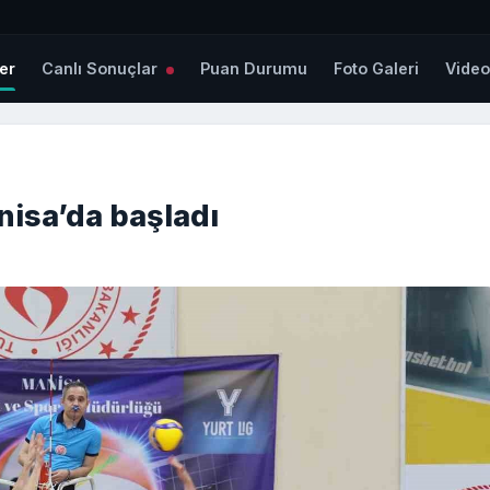
er
Canlı Sonuçlar
Puan Durumu
Foto Galeri
Vide
isa’da başladı