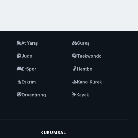
🏇
🤼
At Yarışı
Güreş
🥋
🥋
Judo
Taekwondo
🎮
🤾
E-Spor
Hentbol
🤺
🚣
Eskrim
Kano-Kürek
🧭
⛷️
Oryantiring
Kayak
KURUMSAL