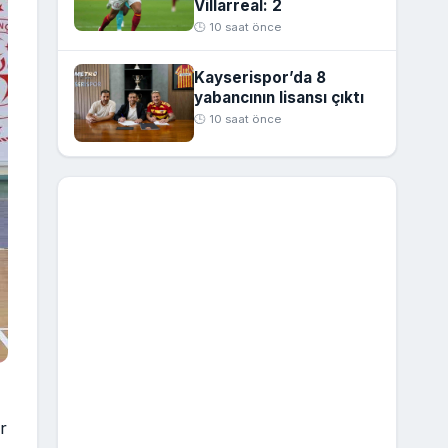
Villarreal: 2
🕒 10 saat önce
Kayserispor’da 8
yabancının lisansı çıktı
🕒 10 saat önce
r