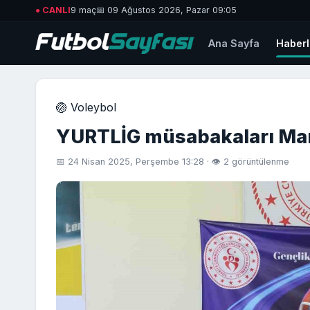
● CANLI
9 maç
📅 09 Ağustos 2026, Pazar 09:05
Ana Sayfa
Haberl
🏐 Voleybol
YURTLİG müsabakaları Man
📅 24 Nisan 2025, Perşembe 13:28 · 👁 2 görüntülenme