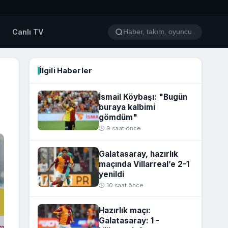
o
Canlı TV
İlgili Haberler
İsmail Köybaşı: "Bugün
buraya kalbimi
gömdüm"
🕒 9 saat önce
Galatasaray, hazırlık
maçında Villarreal’e 2-1
yenildi
🕒 10 saat önce
Hazırlık maçı:
Galatasaray: 1 -