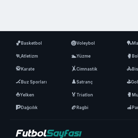
🏀
🏐
🏓
Basketbol
Voleybol
Ma
🏃
🏊
🥊
Atletizm
Yüzme
Bo
🥋
🤸
🚴
Karate
Cimnastik
Bis
🏒
♟️
⛳
Buz Sporları
Satranç
Gol
⛵
🏅
🥊
Yelken
Triatlon
Mu
🧗
🏉
🦽
Dağcılık
Ragbi
Pa