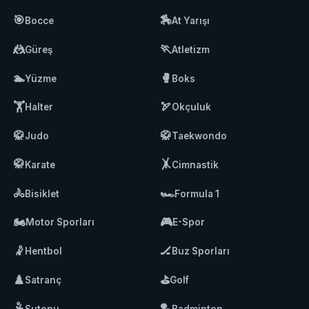
🎯
🏇
Bocce
At Yarışı
🤼
🏃
Güreş
Atletizm
🏊
🥊
Yüzme
Boks
🏋️
🏹
Halter
Okçuluk
🥋
🥋
Judo
Taekwondo
🥋
🤸
Karate
Cimnastik
🚴
🏎️
Bisiklet
Formula 1
🏍️
🎮
Motor Sporları
E-Spor
🤾
🏒
Hentbol
Buz Sporları
♟️
⛳
Satranç
Golf
🤽
🏸
Sutopu
Badminton