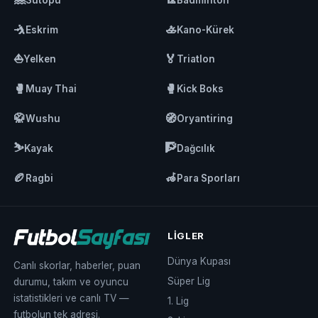
🤺
🚣
Eskrim
Kano-Kürek
⛵
🏅
Yelken
Triatlon
🥊
🥊
Muay Thai
Kick Boks
🥋
🧭
Wushu
Oryantiring
⛷️
🧗
Kayak
Dağcılık
🏉
🦽
Ragbi
Para Sporları
LIGLER
Dünya Kupası
Canlı skorlar, haberler, puan
Süper Lig
durumu, takım ve oyuncu
istatistikleri ve canlı TV —
1. Lig
futbolun tek adresi.