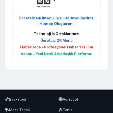
Ücretsiz QR iMenu ile Dijital Menülerinizi
Hemen Oluşturun!
Teknoloji İş Ortaklarımız:
Ücretsiz QR Menü
HaberCode - Profesyonel Haber Yazılımı
Vebuu - Yeni Nesil Arkadaşlık Platformu
🏀
🏐
Basketbol
Voleybol
🏓
🎾
Masa Tenisi
Tenis