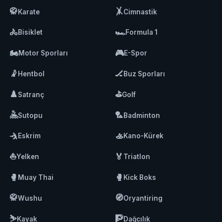
🥋
🤸
Karate
Cimnastik
🚴
🏎️
Bisiklet
Formula 1
🏍️
🎮
Motor Sporları
E-Spor
🤾
🏒
Hentbol
Buz Sporları
♟️
⛳
Satranç
Golf
🤽
🏸
Sutopu
Badminton
🤺
🚣
Eskrim
Kano-Kürek
⛵
🏅
Yelken
Triatlon
🥊
🥊
Muay Thai
Kick Boks
🥋
🧭
Wushu
Oryantiring
⛷️
🧗
Kayak
Dağcılık