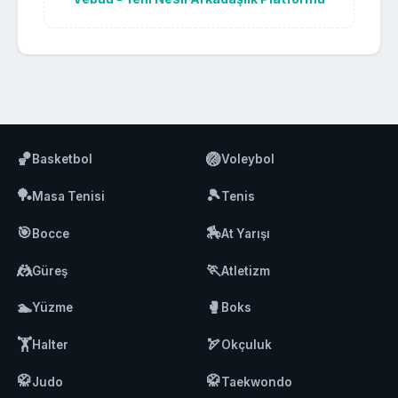
🏀
🏐
Basketbol
Voleybol
🏓
🎾
Masa Tenisi
Tenis
🎯
🏇
Bocce
At Yarışı
🤼
🏃
Güreş
Atletizm
🏊
🥊
Yüzme
Boks
🏋️
🏹
Halter
Okçuluk
🥋
🥋
Judo
Taekwondo