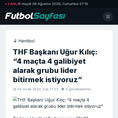
● CANLI
6 maç
📅 08 Ağustos 2026, Cumartesi 07:19
🤾 Hentbol
THF Başkanı Uğur Kılıç:
“4 maçta 4 galibiyet
alarak grubu lider
bitirmek istiyoruz”
📅 04 Ocak 2022, Salı 17:23 · 👁 4 görüntülenme