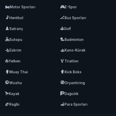
🏍️
🎮
Motor Sporları
E-Spor
🤾
🏒
Hentbol
Buz Sporları
♟️
⛳
Satranç
Golf
🤽
🏸
Sutopu
Badminton
🤺
🚣
Eskrim
Kano-Kürek
⛵
🏅
Yelken
Triatlon
🥊
🥊
Muay Thai
Kick Boks
🥋
🧭
Wushu
Oryantiring
⛷️
🧗
Kayak
Dağcılık
🏉
🦽
Ragbi
Para Sporları