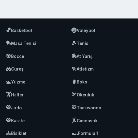
🏀
🏐
Basketbol
Voleybol
🏓
🎾
Masa Tenisi
Tenis
🎯
🏇
Bocce
At Yarışı
🤼
🏃
Güreş
Atletizm
🏊
🥊
Yüzme
Boks
🏋️
🏹
Halter
Okçuluk
🥋
🥋
Judo
Taekwondo
🥋
🤸
Karate
Cimnastik
🚴
🏎️
Bisiklet
Formula 1