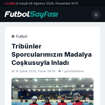
● CANLI
0 maç
📅 06 Ağustos 2026, Perşembe 10:15
⚽ Futbol
Tribünler
Sporcularımızın Madalya
Coşkusuyla Inladı
📅 16 Şubat 2025, Pazar 08:56 · 👁 1 görüntülenme