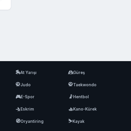
🏇
🤼
At Yarışı
Güreş
🥋
🥋
Judo
Taekwondo
🎮
🤾
E-Spor
Hentbol
🤺
🚣
Eskrim
Kano-Kürek
🧭
⛷️
Oryantiring
Kayak