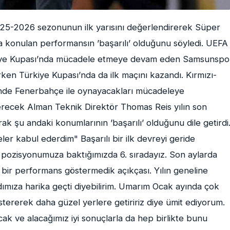
5-2026 sezonunun ilk yarısını değerlendirerek Süper
a konulan performansın ’başarılı’ olduğunu söyledi. UEFA
rkiye Kupası’nda mücadele etmeye devam eden Samsunspo
ken Türkiye Kupası’nda da ilk maçını kazandı. Kırmızı-
linde Fenerbahçe ile oynayacakları mücadeleye
erecek Alman Teknik Direktör Thomas Reis yılın son
ak şu andaki konumlarının ’başarılı’ olduğunu dile getirdi
ler kabul ederdim" Başarılı bir ilk devreyi geride
i pozisyonumuza baktığımızda 6. sıradayız. Son aylarda
 bir performans göstermedik açıkçası. Yılın geneline
ımıza harika geçti diyebilirim. Umarım Ocak ayında çok
stererek daha güzel yerlere getiririz diye ümit ediyorum.
k ve alacağımız iyi sonuçlarla da hep birlikte bunu