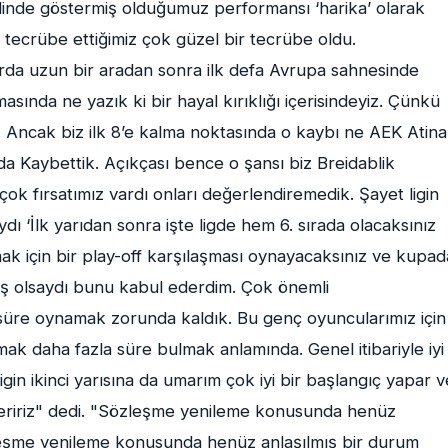
halinde göstermiş olduğumuz performansı ‘harika’ olarak
 tecrübe ettiğimiz çok güzel bir tecrübe oldu.
rda uzun bir aradan sonra ilk defa Avrupa sahnesinde
nda ne yazık ki bir hayal kırıklığı içerisindeyiz. Çünkü
rdı. Ancak biz ilk 8’e kalma noktasında o kaybı ne AEK Atina
a Kaybettik. Açıkçası bence o şansı biz Breidablik
ok fırsatımız vardı onları değerlendiremedik. Şayet ligin
ı ‘İlk yarıdan sonra işte ligde hem 6. sırada olacaksınız
ak için bir play-off karşılaşması oynayacaksınız ve kupad
lmiş olsaydı bunu kabul ederdim. Çok önemli
süre oynamak zorunda kaldık. Bu genç oyuncularımız için
lmak daha fazla süre bulmak anlamında. Genel itibariyle iyi
gin ikinci yarısına da umarım çok iyi bir başlangıç yapar v
teririz" dedi. "Sözleşme yenileme konusunda henüz
eşme yenileme konusunda henüz anlaşılmış bir durum