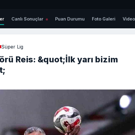
er
Canlı Sonuçlar
Puan Durumu
Foto Galeri
Vide
Süper Lig
ü Reis: &quot;İlk yarı bizim
t;