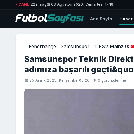
● CANLI
222 maç
📅 08 Ağustos 2026, Cumartesi 17:18
Ana Sayfa
Haberl
Fenerbahçe
Samsunspor
1. FSV Mainz 05
Samsunspor Teknik Direktör
adımıza başarılı geçti&quo
📅 25 Aralık 2025, Perşembe 08:26 · 👁 6 görüntülenme