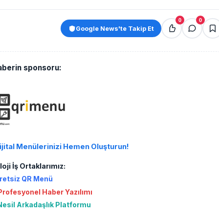
0
0
Google News'te Takip Et
aberin sponsoru:
ijital Menülerinizi Hemen Oluşturun!
oji İş Ortaklarımız:
retsiz QR Menü
rofesyonel Haber Yazılımı
Nesil Arkadaşlık Platformu