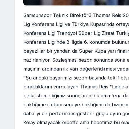
Samsunspor Teknik Direktörü Thomas Reis 202
Lig Konferans Ligi ve Türkiye Kupası’nda ortay
Konferans Ligi Trendyol Süper Lig Ziraat Tü
Konferans Ligi’nde 8. ligde 6. konumda bulunur
beyazlılar bir yandan da Süper Kupa yarı fina
hazırlanıyor. Sözleşmesi sezon sonunda sona 
maçının ardından ilk yarı değerlendirmesi yapar
"Şu andaki başarımızı sezon başında teklif etse
bıraktıklarını vurgulayan Thomas Reis "Ligdek
belki istemediğimiz sonuçları aldık ama fena da
baktığımızda tüm seneye baktığımızda bizim ad
daha iyi bir performans gösterir güçlü oyun gö
Kolay olmayacak elbette ama hedefimiz bu olaca