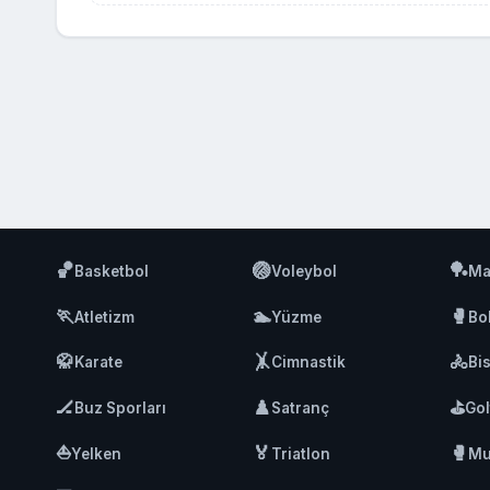
🏀
🏐
🏓
Basketbol
Voleybol
Ma
🏃
🏊
🥊
Atletizm
Yüzme
Bo
🥋
🤸
🚴
Karate
Cimnastik
Bis
🏒
♟️
⛳
Buz Sporları
Satranç
Gol
⛵
🏅
🥊
Yelken
Triatlon
Mu