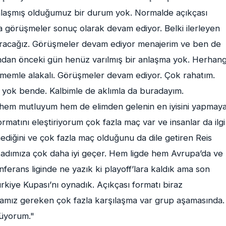
nlaşmış olduğumuz bir durum yok. Normalde açıkçası
görüşmeler sonuç olarak devam ediyor. Belki ilerleyen
aracağız. Görüşmeler devam ediyor menajerim ve ben de
dan önceki gün henüz varılmış bir anlaşma yok. Herhang
eşmemle alakalı. Görüşmeler devam ediyor. Çok rahatım.
ğı yok bende. Kalbimle de aklımla da buradayım.
hem mutluyum hem de elimden gelenin en iyisini yapmay
matını eleştiriyorum çok fazla maç var ve insanlar da ilgi
diğini ve çok fazla maç olduğunu da dile getiren Reis
zim adımıza çok daha iyi geçer. Hem ligde hem Avrupa’da ve
nferans liginde ne yazık ki playoff’lara kaldık ama son
Türkiye Kupası’nı oynadık. Açıkçası formatı biraz
amamız gereken çok fazla karşılaşma var grup aşamasında.
müyorum."