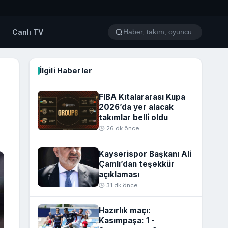
o
Canlı TV
İlgili Haberler
FIBA Kıtalararası Kupa
2026’da yer alacak
takımlar belli oldu
🕒 26 dk önce
Kayserispor Başkanı Ali
Çamlı’dan teşekkür
açıklaması
🕒 31 dk önce
Hazırlık maçı:
Kasımpaşa: 1 -