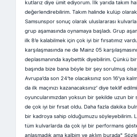
kutlarız diye ümit ediyorum. İlk yarıda takım 
değerlendirebilirim. Takım halinde kulüp olarak
Samsunspor sonuç olarak uluslararası kulvarla
grup aşamasında oynamaya başladı. Grup aşaması
ilk 8’e kalabilmek için çok iyi bir fırsatımız va
karşılaşmasında ne de Mainz 05 karşılaşmasınd
deplasmanında kaybettik diyebilirim. Çünkü birç
başında bize bana böyle bir şey sorulmuş olsayd
Avrupa’da son 24’te olacaksınız son 16’ya kalm
da ilk maçınızı kazanacaksınız’ diye teklif edi
oyuncularımızdan yoksun bir şekilde uzun bir 
de çok iyi bir fırsat oldu. Daha fazla dakika bu
bir kadroya sahip olduğumuzu söyleyebilirim. Li
tüm kulvarlarda da çok iyi bir performans gös
anlaşmadık ama kalbim ve aklım burada" Sözl