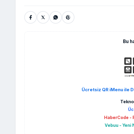
Bu h
Ücretsiz QR iMenu ile D
Teknol
Üc
HaberCode - P
Vebuu - Yeni 