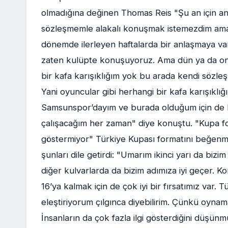
olmadığına değinen Thomas Reis "Şu an için a
sözleşmemle alakalı konuşmak istemezdim ama 
dönemde ilerleyen haftalarda bir anlaşmaya v
zaten kulüpte konuşuyoruz. Ama dün ya da on
bir kafa karışıklığım yok bu arada kendi sözl
Yani oyuncular gibi herhangi bir kafa karışıklı
Samsunspor’dayım ve burada olduğum için de 
çalışacağım her zaman" diye konuştu. "Kupa for
göstermiyor" Türkiye Kupası formatını beğenme
şunları dile getirdi: "Umarım ikinci yarı da bi
diğer kulvarlarda da bizim adımıza iyi geçer. Ko
16’ya kalmak için de çok iyi bir fırsatımız var. 
eleştiriyorum çılgınca diyebilirim. Çünkü oyn
İnsanların da çok fazla ilgi gösterdiğini düşün