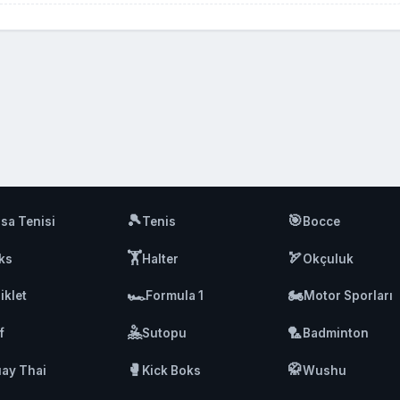
🎾
🎯
sa Tenisi
Tenis
Bocce
🏋️
🏹
ks
Halter
Okçuluk
🏎️
🏍️
iklet
Formula 1
Motor Sporları
🤽
🏸
f
Sutopu
Badminton
🥊
🥋
ay Thai
Kick Boks
Wushu