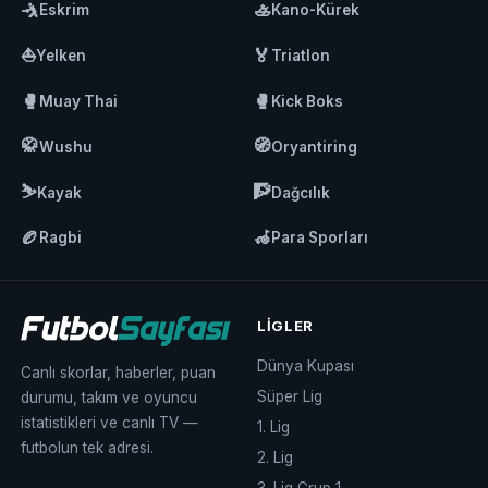
🤺
🚣
Eskrim
Kano-Kürek
⛵
🏅
Yelken
Triatlon
🥊
🥊
Muay Thai
Kick Boks
🥋
🧭
Wushu
Oryantiring
⛷️
🧗
Kayak
Dağcılık
🏉
🦽
Ragbi
Para Sporları
LIGLER
Dünya Kupası
Canlı skorlar, haberler, puan
Süper Lig
durumu, takım ve oyuncu
istatistikleri ve canlı TV —
1. Lig
futbolun tek adresi.
2. Lig