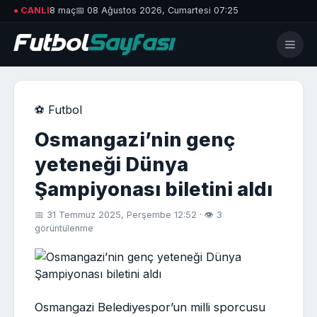
● CANLI
8 maç
📅 08 Ağustos 2026, Cumartesi 07:25
⚽ Futbol
Osmangazi’nin genç
yeteneği Dünya
Şampiyonası biletini aldı
📅 31 Temmuz 2025, Perşembe 12:52 · 👁 3
görüntülenme
Osmangazi Belediyespor’un milli sporcusu