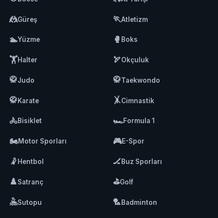
🤼
🏃
Güreş
Atletizm
🏊
🥊
Yüzme
Boks
🏋️
🏹
Halter
Okçuluk
🥋
🥋
Judo
Taekwondo
🥋
🤸
Karate
Cimnastik
🚴
🏎️
Bisiklet
Formula 1
🏍️
🎮
Motor Sporları
E-Spor
🤾
🏒
Hentbol
Buz Sporları
♟️
⛳
Satranç
Golf
🤽
🏸
Sutopu
Badminton