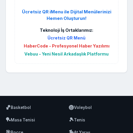
Ücretsiz QR iMenu ile Dijital Menülerinizi
Hemen Oluşturun!
Teknoloji İş Ortaklarımız:
Ücretsiz QR Menü
HaberCode - Profesyonel Haber Yazılımı
Vebuu - Yeni Nesil Arkadaşlık Platformu
🏀
🏐
Basketbol
Voleybol
🏓
🎾
Masa Tenisi
Tenis
🎯
🏇
Bocce
At Yarışı