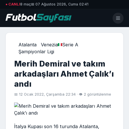
● CANLI
8 maç
📅 07 Ağustos 2026, Cuma 02:41
Atalanta
Venezia
Serie A
Şampiyonlar Ligi
Merih Demiral ve takım
arkadaşları Ahmet Çalık’ı
andı
📅 12 Ocak 2022, Çarşamba 22:34 · 👁 2 görüntülenme
İtalya Kupası son 16 turunda Atalanta,