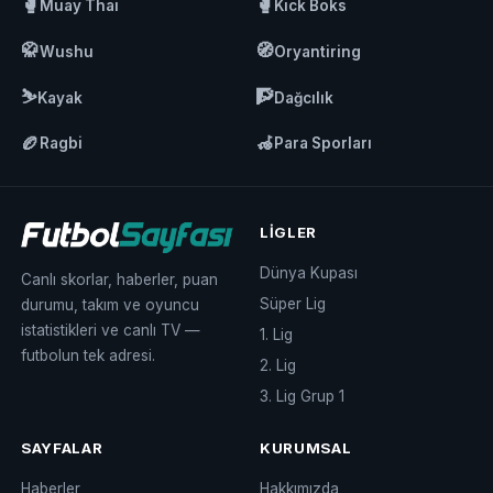
🥊
🥊
Muay Thai
Kick Boks
🥋
🧭
Wushu
Oryantiring
⛷️
🧗
Kayak
Dağcılık
🏉
🦽
Ragbi
Para Sporları
LIGLER
Dünya Kupası
Canlı skorlar, haberler, puan
Süper Lig
durumu, takım ve oyuncu
istatistikleri ve canlı TV —
1. Lig
futbolun tek adresi.
2. Lig
3. Lig Grup 1
SAYFALAR
KURUMSAL
Haberler
Hakkımızda