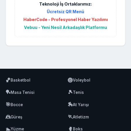
Teknoloji İş Ortaklarımız:
Ücretsiz QR Menü
HaberCode - Profesyonel Haber Yazılımı
Vebuu - Yeni Nesil Arkadaşlık Platformu
🏀
🏐
Basketbol
Voleybol
🏓
🎾
Masa Tenisi
Tenis
🎯
🏇
Bocce
At Yarışı
🤼
🏃
Güreş
Atletizm
🏊
🥊
Yüzme
Boks