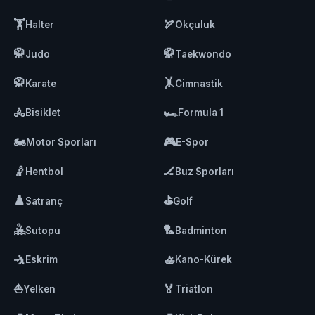
🏋️
🏹
Halter
Okçuluk
🥋
🥋
Judo
Taekwondo
🥋
🤸
Karate
Cimnastik
🚴
🏎️
Bisiklet
Formula 1
🏍️
🎮
Motor Sporları
E-Spor
🤾
🏒
Hentbol
Buz Sporları
♟️
⛳
Satranç
Golf
🤽
🏸
Sutopu
Badminton
🤺
🚣
Eskrim
Kano-Kürek
⛵
🏅
Yelken
Triatlon