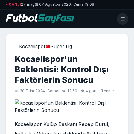
● CANLI
27 maç
📅 07 Ağustos 2026, Cuma 19:08
Kocaelispor
Süper Lig
Kocaelispor'un
Beklentisi: Kontrol Dışı
Faktörlerin Sonucu
📅 30 Ekim 2024, Çarşamba 12:50 · 👁 4 görüntülenme
Kocaelispor Kulüp Başkanı Recep Durul,
Futbolcu Ödemeleri Hakkında Açıklama