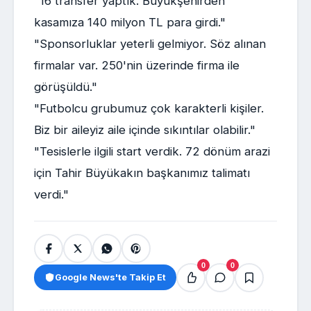
"16 transfer yaptık. Büyükşehirden
kasamıza 140 milyon TL para girdi."
"Sponsorluklar yeterli gelmiyor. Söz alınan
firmalar var. 250'nin üzerinde firma ile
görüşüldü."
"Futbolcu grubumuz çok karakterli kişiler.
Biz bir aileyiz aile içinde sıkıntılar olabilir."
"Tesislerle ilgili start verdik. 72 dönüm arazi
için Tahir Büyükakın başkanımız talimatı
verdi."
0
0
Google News'te Takip Et