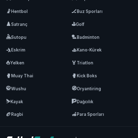
🤾
🏒
Hentbol
Buz Sporları
♟️
⛳
Satranç
Golf
🤽
🏸
Sutopu
Badminton
🤺
🚣
Eskrim
Kano-Kürek
⛵
🏅
Yelken
Triatlon
🥊
🥊
Muay Thai
Kick Boks
🥋
🧭
Wushu
Oryantiring
⛷️
🧗
Kayak
Dağcılık
🏉
🦽
Ragbi
Para Sporları