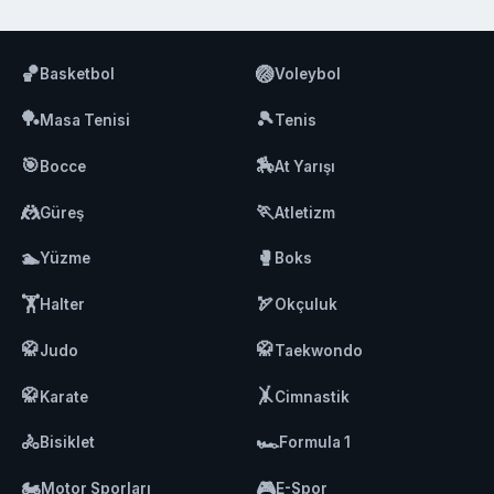
🏀
🏐
Basketbol
Voleybol
🏓
🎾
Masa Tenisi
Tenis
🎯
🏇
Bocce
At Yarışı
🤼
🏃
Güreş
Atletizm
🏊
🥊
Yüzme
Boks
🏋️
🏹
Halter
Okçuluk
🥋
🥋
Judo
Taekwondo
🥋
🤸
Karate
Cimnastik
🚴
🏎️
Bisiklet
Formula 1
🏍️
🎮
Motor Sporları
E-Spor