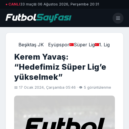
● CANLI
33 maç
📅 06 Ağustos 2026, Perşembe 20:31
Beşiktaş JK
Eyüpspor
Süper Lig
1. Lig
Kerem Yavaş:
“Hedefimiz Süper Lig’e
yükselmek”
📅 17 Ocak 2024, Çarşamba 05:46 · 👁 5 görüntülenme