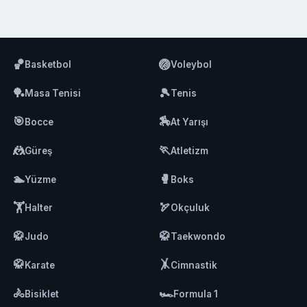
🏀
🏐
Basketbol
Voleybol
🏓
🎾
Masa Tenisi
Tenis
🎯
🏇
Bocce
At Yarışı
🤼
🏃
Güreş
Atletizm
🏊
🥊
Yüzme
Boks
🏋️
🏹
Halter
Okçuluk
🥋
🥋
Judo
Taekwondo
🥋
🤸
Karate
Cimnastik
🚴
🏎️
Bisiklet
Formula 1